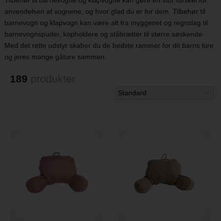
Tilbehør til barnevogne og klapvogne kan gøre en stor forskel for
anvendelsen af vognene, og hvor glad du er for dem. Tilbehør til
barnevogn og klapvogn kan være alt fra myggenet og regnslag til
barnevognspuder, kopholdere og ståbrætter til større søskende.
Med det rette udstyr skaber du de bedste rammer for dit barns lure
og jeres mange gåture sammen.
189
produkter