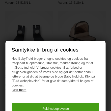
Varenr.:
13-51SN-L
Varenr.:
13-51SA-L
Samtykke til brug af cookies
Hos BabyTrold bruger vi egne cookies og cookies fra
BabyTrold Mini Adapter til
tredjepart til optimering, statistik, markedsføring og for at
BabyTrold Nuuk, Lift, Sand
målrette indhold. Vi bruger cookies til at forbedrer
Maxi-Cosi
brugervenligheden på vores side og gør det derfor endnu
lettere for at dig at besøge og bruge BabyTrold.dk. Klik på
1.199 kr.
349 kr.
"Fuld weboplevelse" for at give dit samtykke til brugen af
På lager
På lager
cookies.
Læs mere
Varenr.:
18-90SA-L
Varenr.:
14-01AD