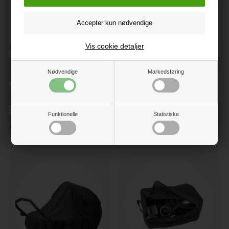
Vis cookie detaljer
Nødvendige
Markedsføring
BabyTrold Regnslag Jogger
BabyTrold Nuuk, Lift, Sort
med åbning i top, Sort
1.199 kr.
249 kr.
Funktionelle
Statistiske
På lager
På lager
Varenr.:
18-90S-L
Varenr.:
21-10-1