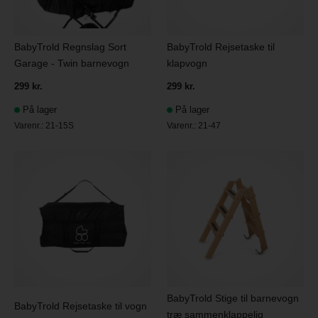
BabyTrold Regnslag Sort
BabyTrold Rejsetaske til
Garage - Twin barnevogn
klapvogn
299 kr.
299 kr.
På lager
På lager
Varenr.:
21-15S
Varenr.:
21-47
BabyTrold Stige til barnevogn
BabyTrold Rejsetaske til vogn
træ sammenklappelig