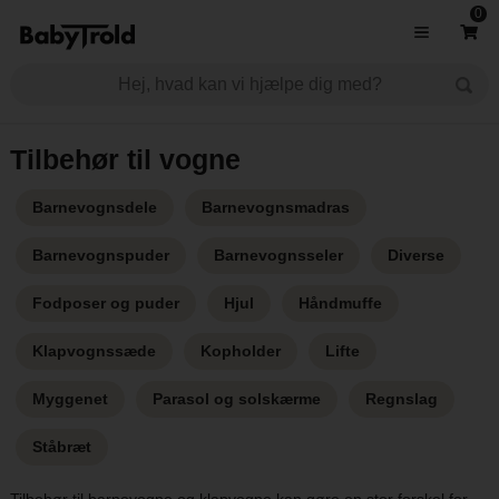
0
Tilbehør til vogne
Barnevognsdele
Barnevognsmadras
Barnevognspuder
Barnevognsseler
Diverse
Fodposer og puder
Hjul
Håndmuffe
Klapvognssæde
Kopholder
Lifte
Myggenet
Parasol og solskærme
Regnslag
Ståbræt