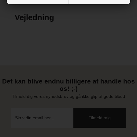
www.babytrold.dk
Vejledning
Det kan blive endnu billigere at handle hos
os! ;-)
Tilmeld dig vores nyhedsbrev og gå ikke glip af gode tilbud