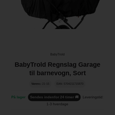
BabyTrold
BabyTrold Regnslag Garage
til barnevogn, Sort
Varenr.:
21-15
EAN: 5704211715870
På lager
Sendes indenfor 24 timer 🚚
Leveringstid:
1-3 hverdage