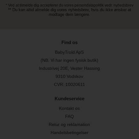
* Ved at tilmelde dig accepterer du vores persondatapolitik vedr. nyhedsbrev
** Du kan altid afmelde dig vores nyhedsbrev, hvis du ikke ønsker at
modtage dem længere.
Find os
BabyTrold ApS
(NB. Vi har ingen fysisk butik)
Industrivej 20E, Vester Hassing
9310 Vodskov
CVR: 10020611
Kundeservice
Kontakt os
FAQ
Retur og reklamation
Handelsbetingelser