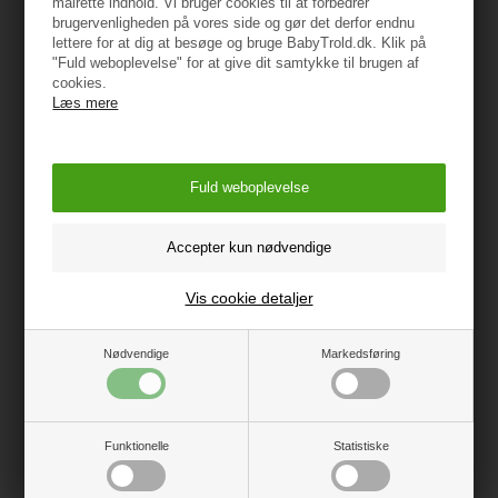
målrette indhold. Vi bruger cookies til at forbedrer
Type: Regnslag
brugervenligheden på vores side og gør det derfor endnu
lettere for at dig at besøge og bruge BabyTrold.dk. Klik på
Materiale: PVC-frit nylon
"Fuld weboplevelse" for at give dit samtykke til brugen af
cookies.
Farve: Sort
Læs mere
Vask: Håndvask i koldt vand.
ADVARSEL!
Efterlad aldrig dit barn uden tilsyn i barnevognen og lad
ikke regnslaget dække dit barns ansigt
Anvend Ikke skyllemiddel eller andet blødgøringsmiddel
ved vask af regnslaget.
Vis cookie detaljer
Oprindelsesland: Kina
Nødvendige
Markedsføring
Importør:
BabyTrold Aps
Funktionelle
Statistiske
Koldsmindevej 5
9240 Nibe