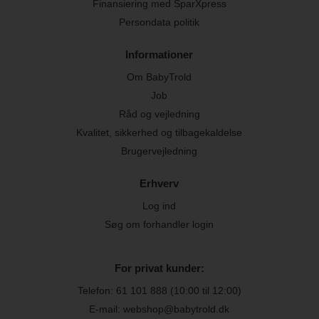
Finansiering med SparXpress
Persondata politik
Informationer
Om BabyTrold
Job
Råd og vejledning
Kvalitet, sikkerhed og tilbagekaldelse
Brugervejledning
Erhverv
Log ind
Søg om forhandler login
For privat kunder:
Telefon:
61 101 888
(10:00 til 12:00)
E-mail: webshop@babytrold.dk