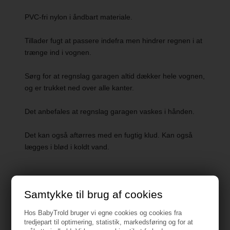
PVC-fri nylon i åndbart materiale.
Tillader fugt at passere indefra men hindrer regnen i at
trænge ind i vognen.
Sørg for at regnslag garagen altid dækker hele vognen,
og er trukket ned over alle kanter.
Det anbefales at regnslag garagen vaskes i hånden.
Det kan også aftørres med en fugtig klud. Kan også
lægges i blød i koldt vand.
Samtykke til brug af cookies
Specifikationer
Hos BabyTrold bruger vi egne cookies og cookies fra
tredjepart til optimering, statistik, markedsføring og for at