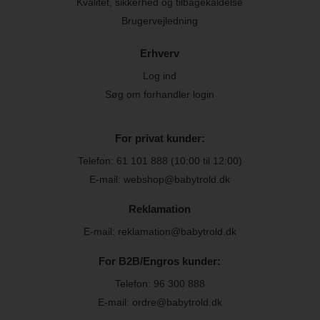
Kvalitet, sikkerhed og tilbagekaldelse
Brugervejledning
Erhverv
Log ind
Søg om forhandler login
For privat kunder:
Telefon:
61 101 888
(10:00 til 12:00)
E-mail: webshop@babytrold.dk
Reklamation
E-mail: reklamation@babytrold.dk
For B2B/Engros kunder:
Telefon:
96 300 888
E-mail: ordre@babytrold.dk