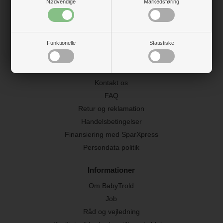
Nødvendige
Markedsføring
(NB. Vi har ingen fysisk butik)
Industrivej 20E, Vester Hassing
9310 Vodskov
Funktionelle
Statistiske
CVR: 10020611
Kundeservice
Kontakt os
FAQ
Retur og reklamation
Handelsbetingelser
Finansiering med SparXpress
Persondata politik
Informationer
Om BabyTrold
Job
Råd og vejledning