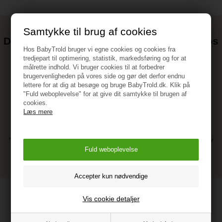
Samtykke til brug af cookies
Det kan blive endnu billigere at handle hos
Hos BabyTrold bruger vi egne cookies og cookies fra
os! ;-)
tredjepart til optimering, statistik, markedsføring og for at
Tilmeld dig vores nyhedsbrev og gå ikke glip af gode tilbud
målrette indhold. Vi bruger cookies til at forbedrer
brugervenligheden på vores side og gør det derfor endnu
lettere for at dig at besøge og bruge BabyTrold.dk. Klik på
"Fuld weboplevelse" for at give dit samtykke til brugen af
cookies.
Læs mere
* Ved at tilmelde dig accepterer du vores persondatapolitik vedr. nyhedsbrev
** Du kan altid afmelde dig vores nyhedsbrev, hvis du ikke ønsker at
modtage dem længere.
Vis cookie detaljer
Find os
BabyTrold ApS