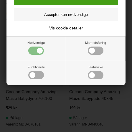
499 kr.
499 kr.
Ikke på lager
På lager
Varenr.:
18-03D
Varenr.:
17-40HM
Vis cookie detaljer
Nødvendige
Markedsføring
Funktionelle
Statistiske
Cocoon Company Amazing
Cocoon Company Amazing
Maize Babydyne 70×100
Maize Babypude 40×45
529 kr.
199 kr.
På lager
På lager
Varenr.:
MDU-070101
Varenr.:
MPB-040046