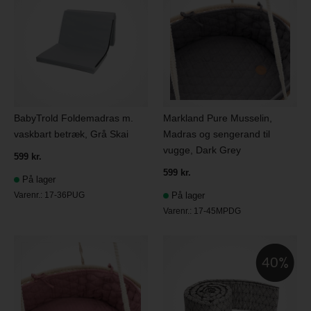
BabyTrold Foldemadras m.
Markland Pure Musselin,
vaskbart betræk, Grå Skai
Madras og sengerand til
vugge, Dark Grey
599 kr.
599 kr.
På lager
Varenr.:
17-36PUG
På lager
Varenr.:
17-45MPDG
40