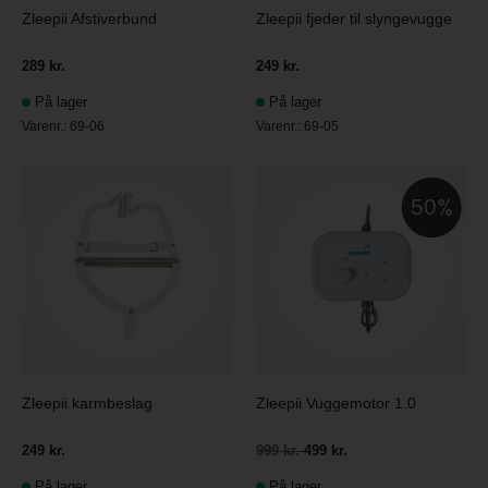
Zleepii Afstiverbund
Zleepii fjeder til slyngevugge
289 kr.
249 kr.
På lager
På lager
Varenr.:
69-06
Varenr.:
69-05
50
Zleepii karmbeslag
Zleepii Vuggemotor 1.0
249 kr.
999 kr.
499 kr.
På lager
På lager