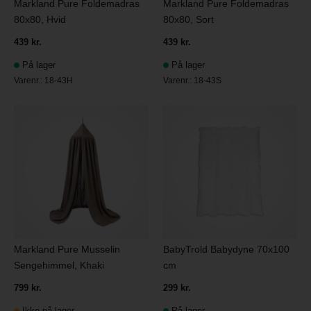
Markland Pure Foldemadras
Markland Pure Foldemadras
80x80, Hvid
80x80, Sort
439 kr.
439 kr.
På lager
På lager
Varenr.:
18-43H
Varenr.:
18-43S
Markland Pure Musselin
BabyTrold Babydyne 70x100
Sengehimmel, Khaki
cm
799 kr.
299 kr.
Ikke på lager
På lager