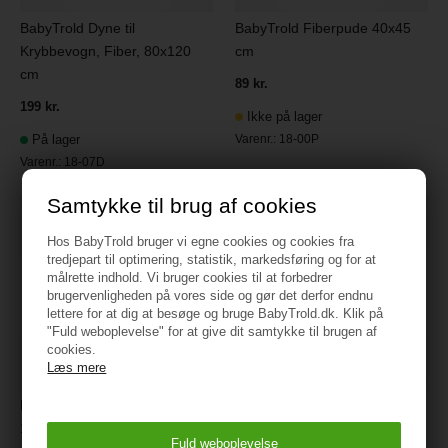
BabyTrold Dyne til
BabyTrold Fiberpude 40x45
Krybbevogn, Fiber, 80x120
cm
cm
89 kr.
199 kr.
Ikke på lager
På lager
Varenr.:
18-00P
Varenr.:
18-07D
Samtykke til brug af cookies
Hos BabyTrold bruger vi egne cookies og cookies fra
tredjepart til optimering, statistik, markedsføring og for at
målrette indhold. Vi bruger cookies til at forbedrer
brugervenligheden på vores side og gør det derfor endnu
lettere for at dig at besøge og bruge BabyTrold.dk. Klik på
"Fuld weboplevelse" for at give dit samtykke til brugen af
cookies.
Læs mere
BabyTrold Juniordyne, Fiber,
BabyTrold Sengerand Lux
100x140 cm
Hvid