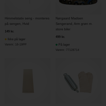
Himmelstativ seng - monteres
Nørgaard Madsen
på sengen, Hvid
Sengerand, Arm grøn m.
store biler
149 kr.
499 kr.
Ikke på lager
Varenr.:
16-19PP
På lager
Varenr.:
77128714