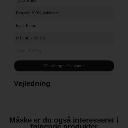
Type: Pude
Betræk: 100% polyester
Fyld: Fiber
Mål: 40 x 45 cm
Vægt: 0,13 kg
Vask: 40 grader, skånsom vask. Må ikke
Vis alle specifikationer
tørretumbles.
Vejledning
Måske er du også interesseret i
følgende produkter