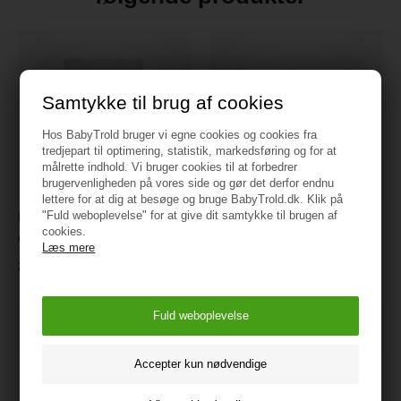
Samtykke til brug af cookies
Hos BabyTrold bruger vi egne cookies og cookies fra
tredjepart til optimering, statistik, markedsføring og for at
målrette indhold. Vi bruger cookies til at forbedrer
brugervenligheden på vores side og gør det derfor endnu
lettere for at dig at besøge og bruge BabyTrold.dk. Klik på
"Fuld weboplevelse" for at give dit samtykke til brugen af
BabyTrold Babydyne 70x100
Cocoon Company Amazing
cookies.
cm
Maize Babypude 40×45
Læs mere
299 kr.
199 kr.