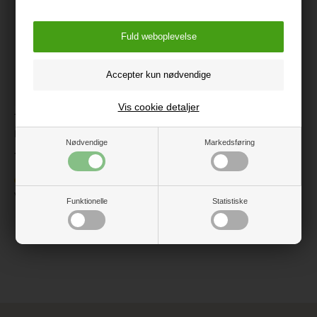
Vis cookie detaljer
TRILLE Royal Forlærred,
Night
Nødvendige
Markedsføring
799 kr.
Ikke på lager
Varenr.:
10-10SN-2-3
Funktionelle
Statistiske