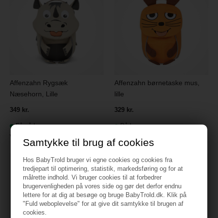
Affenzahn Rygsæk
Affenzahn børnetaske mus,
Næsehorn, Lille
lille
349 kr.
329 kr.
Få på lager
På lager
Varenr.:
AFZ-FAS-001-047
Varenr.:
AFZ-FAS-001-041
Samtykke til brug af cookies
Hos BabyTrold bruger vi egne cookies og cookies fra
tredjepart til optimering, statistik, markedsføring og for at
målrette indhold. Vi bruger cookies til at forbedrer
brugervenligheden på vores side og gør det derfor endnu
lettere for at dig at besøge og bruge BabyTrold.dk. Klik på
"Fuld weboplevelse" for at give dit samtykke til brugen af
cookies.