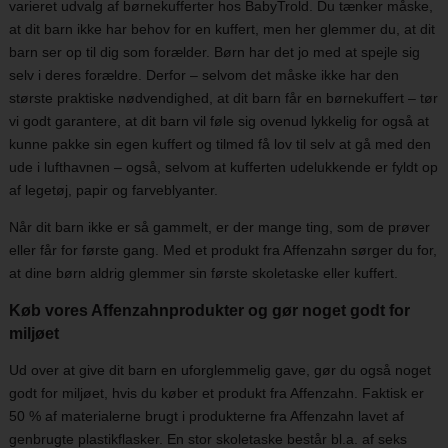
varieret udvalg af børnekufferter hos BabyTrold. Du tænker måske,
at dit barn ikke har behov for en kuffert, men her glemmer du, at dit
barn ser op til dig som forælder. Børn har det jo med at spejle sig
selv i deres forældre. Derfor – selvom det måske ikke har den
største praktiske nødvendighed, at dit barn får en børnekuffert – tør
vi godt garantere, at dit barn vil føle sig ovenud lykkelig for også at
kunne pakke sin egen kuffert og tilmed få lov til selv at gå med den
ude i lufthavnen – også, selvom at kufferten udelukkende er fyldt op
af legetøj, papir og farveblyanter.
Når dit barn ikke er så gammelt, er der mange ting, som de prøver
eller får for første gang. Med et produkt fra Affenzahn sørger du for,
at dine børn aldrig glemmer sin første skoletaske eller kuffert.
Køb vores Affenzahnprodukter og gør noget godt for
miljøet
Ud over at give dit barn en uforglemmelig gave, gør du også noget
godt for miljøet, hvis du køber et produkt fra Affenzahn. Faktisk er
50 % af materialerne brugt i produkterne fra Affenzahn lavet af
genbrugte plastikflasker. En stor skoletaske består bl.a. af seks