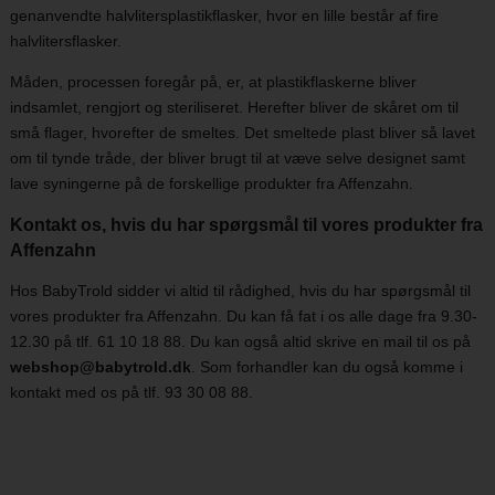
genanvendte halvlitersplastikflasker, hvor en lille består af fire
halvlitersflasker.
Måden, processen foregår på, er, at plastikflaskerne bliver
indsamlet, rengjort og steriliseret. Herefter bliver de skåret om til
små flager, hvorefter de smeltes. Det smeltede plast bliver så lavet
om til tynde tråde, der bliver brugt til at væve selve designet samt
lave syningerne på de forskellige produkter fra Affenzahn.
Kontakt os, hvis du har spørgsmål til vores produkter fra
Affenzahn
Hos BabyTrold sidder vi altid til rådighed, hvis du har spørgsmål til
vores produkter fra Affenzahn. Du kan få fat i os alle dage fra 9.30-
12.30 på tlf. 61 10 18 88. Du kan også altid skrive en mail til os på
webshop@babytrold.dk
. Som forhandler kan du også komme i
kontakt med os på tlf. 93 30 08 88.