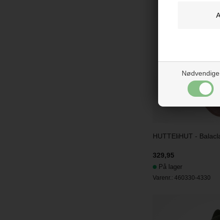
Nødvendige
HUTTEliHUT - Balacl
329,95
På lager
Varenr.:
460330-4330