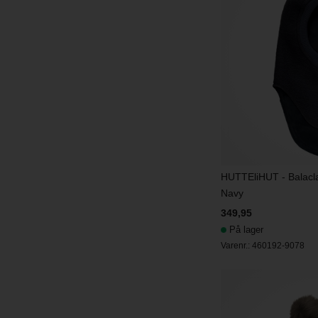
HUTTEliHUT - Balacla
Navy
349,95
På lager
Varenr.:
460192-9078