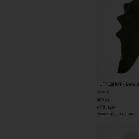
HUTTEliHUT - Balacla
Beetle
269 kr.
På lager
Varenr.:
460333-9090