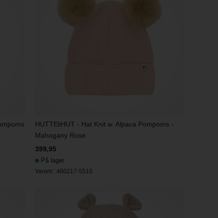
Pompoms
HUTTEliHUT - Hat Knit w. Alpaca Pompoms -
Mahogany Rose
399,95
På lager
Varenr.:
460217-5510