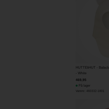
HUTTEliHUT - Balac
- White
469,95
På lager
Varenr.:
460332-1801