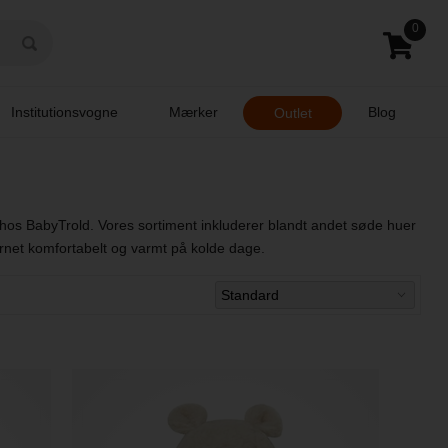
0
Institutionsvogne
Mærker
Blog
Outlet
et hos BabyTrold. Vores sortiment inkluderer blandt andet søde huer
rnet komfortabelt og varmt på kolde dage.