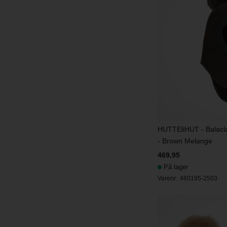
HUTTEliHUT - Balac
- Brown Melange
469,95
På lager
Varenr.:
460195-2503