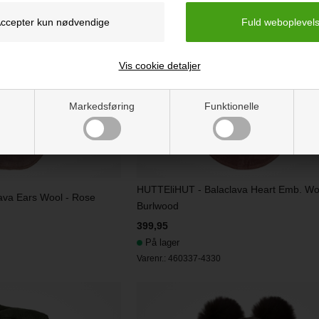
Vis cookie detaljer
Markedsføring
Funktionelle
HUTTEliHUT - Balaclava Heart Emb. Wo
ava Ears Wool - Rose
Burlwood
399,95
På lager
Varenr.:
460337-4330