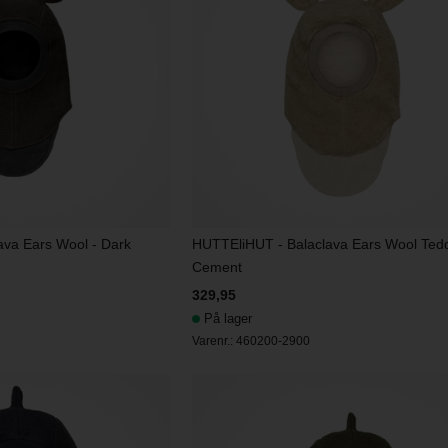
ava Ears Wool - Dark
HUTTEliHUT - Balaclava Ears Wool Tedd
Cement
329,95
På lager
Varenr.:
460200-2900