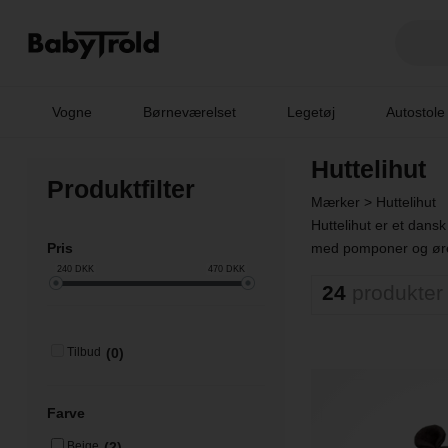
Vogne
Børneværelset
Legetøj
Autostole
Huttelihut
Produktfilter
Mærker
>
Huttelihut
Huttelihut er et dans
Pris
med pomponer og ører
240
DKK
470
DKK
24
produkter
(0)
Tilbud
Farve
(2)
Beige