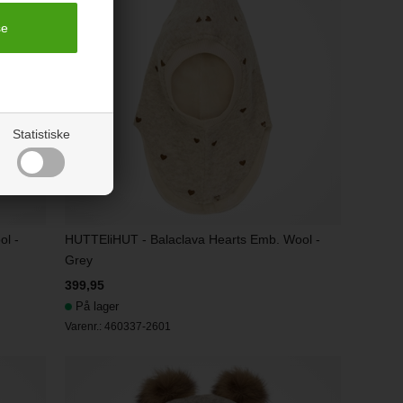
Statistiske
ol -
HUTTEliHUT - Balaclava Hearts Emb. Wool -
Grey
399,95
På lager
Varenr.:
460337-2601