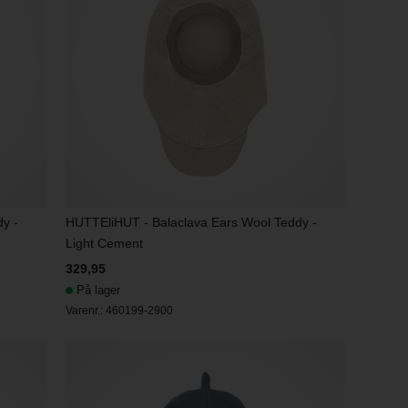
y -
HUTTEliHUT - Balaclava Ears Wool Teddy -
Light Cement
329,95
På lager
Varenr.:
460199-2900