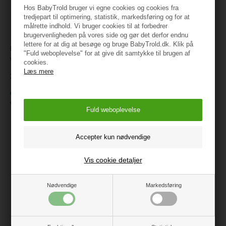
Hos BabyTrold bruger vi egne cookies og cookies fra
tredjepart til optimering, statistik, markedsføring og for at
målrette indhold. Vi bruger cookies til at forbedrer
brugervenligheden på vores side og gør det derfor endnu
lettere for at dig at besøge og bruge BabyTrold.dk. Klik på
HUTTEliHUT - Balaclava Ears
HUTTEliHUT - Balaclava Ears
"Fuld weboplevelse" for at give dit samtykke til brugen af
Wool - Beige
Wool - Rose
cookies.
Læs mere
329,95
329,95
På lager
På lager
Varenr.:
460330-2601
Varenr.:
460330-4330
Vis cookie detaljer
Nødvendige
Markedsføring