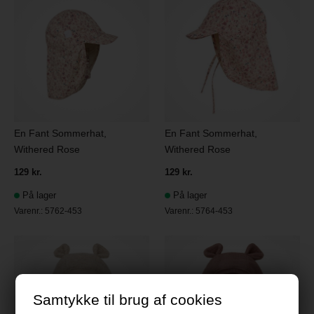
En Fant Sommerhat,
En Fant Sommerhat,
Withered Rose
Withered Rose
129 kr.
129 kr.
På lager
På lager
Varenr.:
5762-453
Varenr.:
5764-453
Samtykke til brug af cookies