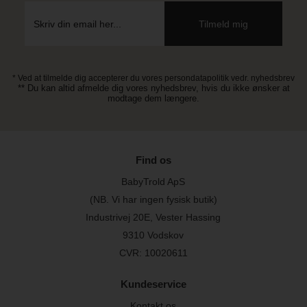
* Ved at tilmelde dig accepterer du vores persondatapolitik vedr. nyhedsbrev
** Du kan altid afmelde dig vores nyhedsbrev, hvis du ikke ønsker at
modtage dem længere.
Find os
BabyTrold ApS
(NB. Vi har ingen fysisk butik)
Industrivej 20E, Vester Hassing
9310 Vodskov
CVR: 10020611
Kundeservice
Kontakt os