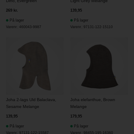
Dino, Evergreen
Light Grey Melange
269 kr.
139,95
På lager
På lager
Varenr.:
460043-9987
Varenr.:
97131-122-15110
Joha 2-lags Uld Balaclava,
Joha elefanthue, Brown
Sesame Melange
Melange
139,95
179,95
På lager
På lager
Varenr.:
97131-122-15587
Varenr.:
98455-195-16360