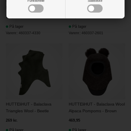
HUTTEliHUT - Balaclava
HUTTEliHUT - Balaclava
Funktionelle
Statistiske
Heart Emb. Wool - Burlwood
Hearts Emb. Wool - Grey
399,95
399,95
På lager
På lager
Varenr.:
460337-4330
Varenr.:
460337-2601
HUTTEliHUT - Balaclava
HUTTEliHUT - Balaclava Wool
Triangles Wool - Beetle
Alpaca Pompoms - Brown
269 kr.
469,95
På lager
På lager