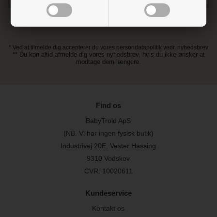
* Ved at tilmelde dig accepterer du vores persondatapolitik vedr. nyhedsbrev
** Du kan altid afmelde dig vores nyhedsbrev, hvis du ikke ønsker at
modtage dem længere.
Find os
BabyTrold ApS
(NB. Vi har ingen fysisk butik)
Industrivej 20E, Vester Hassing
9310 Vodskov
CVR: 10020611
Kundeservice
Kontakt os