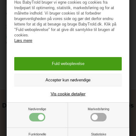
Hos BabyTrold bruger vi egne cookies og cookies fra
tredjepart til optimering, statistik, markedsføring og for at
målrette indhold. Vi bruger cookies til at forbedrer
CAT, Mini Crew
brugervenligheden på vores side og gør det derfor endnu
lettere for at dig at besøge og bruge BabyTrold.dk. Klik på
139 kr.
"Fuld weboplevelse" for at give dit samtykke til brugen af
cookies.
På lager
Læs mere
Varenr.:
82015
Vis cookie detaljer
Det kan blive endnu billigere at handle hos
Nødvendige
Markedsføring
os! ;-)
Tilmeld dig vores nyhedsbrev og gå ikke glip af gode tilbud
Funktionelle
Statistiske