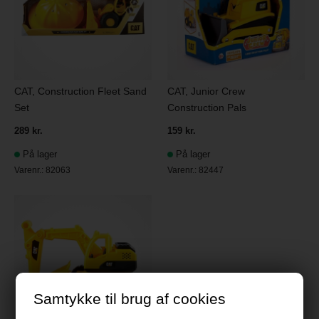
CAT, Construction Fleet Sand
CAT, Junior Crew
Set
Construction Pals
289 kr.
159 kr.
På lager
På lager
Varenr.:
82063
Varenr.:
82447
Samtykke til brug af cookies