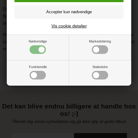
Du finder et stort udvalg af lækre tæpper til kravlegård hos
BabyTrold. Der er noget til enhver smag med forskellige farver,
størrelser og mønstre.
Vis cookie detaljer
Har du spørgsmål til vores kravlegårdstæpper, eller er der andet, vi
kan være behjælpelige med? Så ring til os på 61 101 888 eller send
Nødvendige
Markedsføring
en mail til
webshop@babytrold.dk
. Vi ser frem til at høre fra dig!
Funktionelle
Statistiske
Det kan blive endnu billigere at handle hos
os! ;-)
Tilmeld dig vores nyhedsbrev og gå ikke glip af gode tilbud