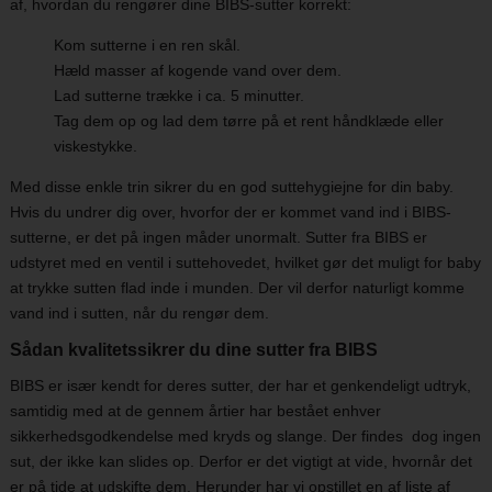
af, hvordan du rengører dine BIBS-sutter korrekt:
Kom sutterne i en ren skål.
Hæld masser af kogende vand over dem.
Lad sutterne trække i ca. 5 minutter.
Tag dem op og lad dem tørre på et rent håndklæde eller
viskestykke.
Med disse enkle trin sikrer du en god suttehygiejne for din baby.
Hvis du undrer dig over, hvorfor der er kommet vand ind i BIBS-
sutterne, er det på ingen måder unormalt. Sutter fra BIBS er
udstyret med en ventil i suttehovedet, hvilket gør det muligt for baby
at trykke sutten flad inde i munden. Der vil derfor naturligt komme
vand ind i sutten, når du rengør dem.
Sådan kvalitetssikrer du dine sutter fra BIBS
BIBS er især kendt for deres sutter, der har et genkendeligt udtryk,
samtidig med at de gennem årtier har bestået enhver
sikkerhedsgodkendelse med kryds og slange. Der findes dog ingen
sut, der ikke kan slides op. Derfor er det vigtigt at vide, hvornår det
er på tide at udskifte dem. Herunder har vi opstillet en af liste af