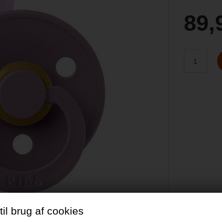
89,
il brug af cookies