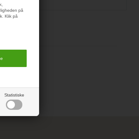
k,
nligheden på
k. Klik på
er
Statistiske