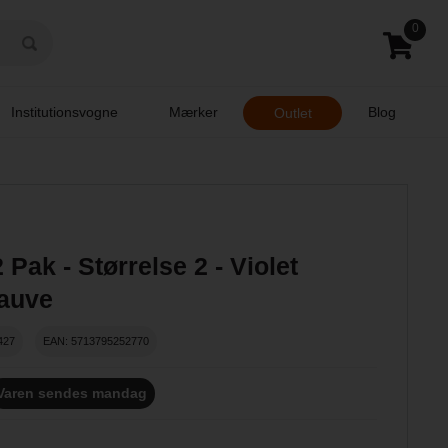
0
Institutionsvogne
Mærker
Blog
Outlet
 Pak - Størrelse 2 - Violet
auve
427
EAN: 5713795252770
Varen sendes mandag