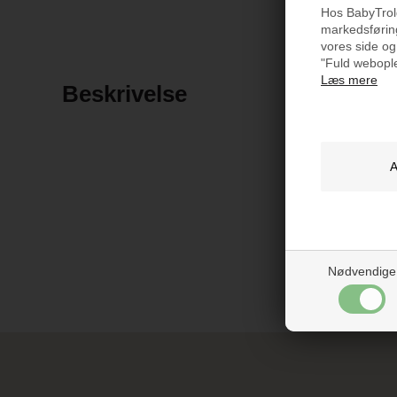
Hos BabyTrold 
markedsføring
vores side og
"Fuld webople
Læs mere
Beskrivelse
Nødvendige