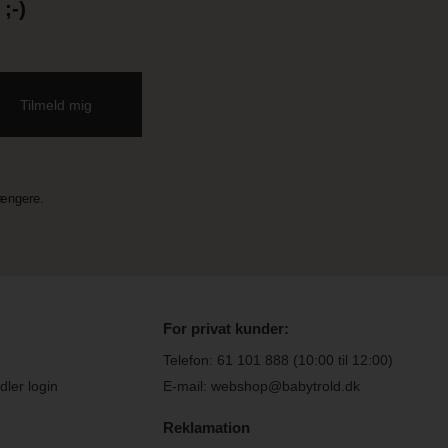
;-)
længere.
For privat kunder:
Telefon:
61 101 888
(10:00 til 12:00)
ler login
E-mail: webshop@babytrold.dk
Reklamation