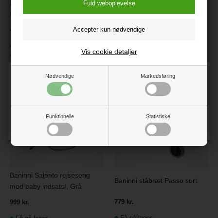
Baninni Sacco Luxe 3-i-1
Baninni Sacco Luxe 3-i-1
Bæresele, Sand
Bæresele, Sort
499 kr.
499 kr.
På lager
På lager
Vis cookie detaljer
Varenr.:
BNBK000021-SD
Varenr.:
BNBK000021-BK
Nødvendige
Markedsføring
Funktionelle
Statistiske
Baninni Salento rejseseng
Baninni ståbræt Passo sort
med baby indsats/, Grå
779 kr.
999 kr.
Få på lager