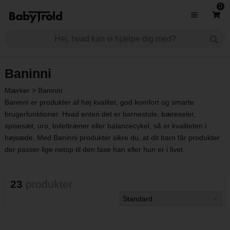
0
Baninni
Mærker
>
Baninni
Baninni er produkter af høj kvalitet, god komfort og smarte
brugerfunktioner. Hvad enten det er
barnestole
,
bæreseler
,
spisesæt
,
uro
,
toilettræner
eller
balancecykel
, så er kvaliteten i
højsæde. Med Baninni produkter sikre du, at dit barn får produkter
der passer lige netop til den fase han eller hun er i livet.
23
produkter