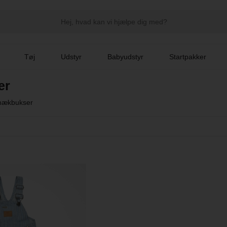
Tøj
Udstyr
Babyudstyr
Startpakker
er
ækbukser