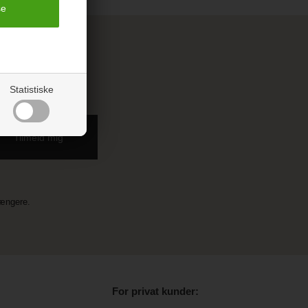
;-)
Statistiske
længere.
For privat kunder: