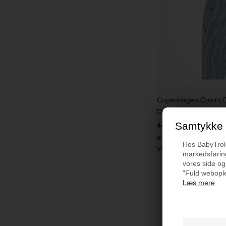
Copenhagen Colors D
Denim Blue Stripe
Samtykke t
449,95
På lager
Hos BabyTrold 
Varenr.:
252-111-504
markedsføring
vores side og
"Fuld webople
Læs mere