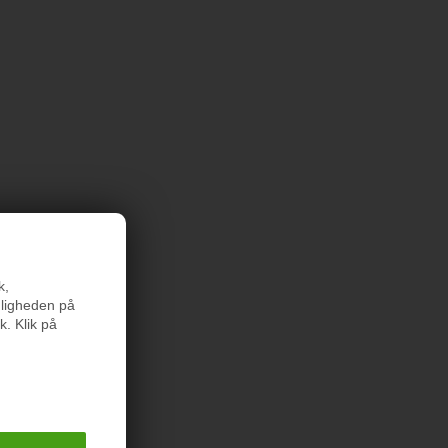
k,
nligheden på
k. Klik på