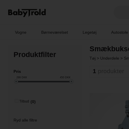
Vogne
Børneværelset
Legetøj
Autostole
Smækbuks
Produktfilter
Tøj
>
Underdele
>
Sm
1
produkter
Pris
299
DKK
450
DKK
(0)
Tilbud
Ryd alle filtre