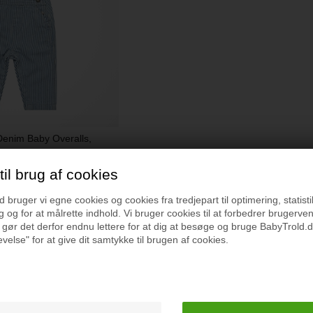
enim Baby Overalls,
il brug af cookies
bruger vi egne cookies og cookies fra tredjepart til optimering, statisti
 og for at målrette indhold. Vi bruger cookies til at forbedrer brugerve
 gør det derfor endnu lettere for at dig at besøge og bruge BabyTrold.d
velse" for at give dit samtykke til brugen af cookies.