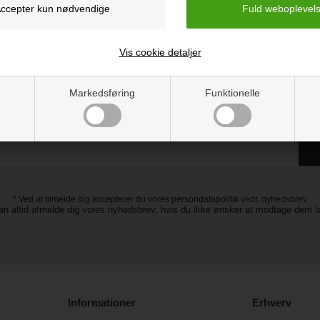
Vis cookie detaljer
t kan blive endnu billigere at handle hos os! 
Tilmeld dig vores nyhedsbrev og gå ikke glip af gode tilbud
Markedsføring
Funktionelle
* Ved at tilmelde dig accepterer du vores persondatapolitik vedr. nyhedsbrev
an altid afmelde dig vores nyhedsbrev, hvis du ikke ønsker at modtage dem 
Informationer
Erhverv