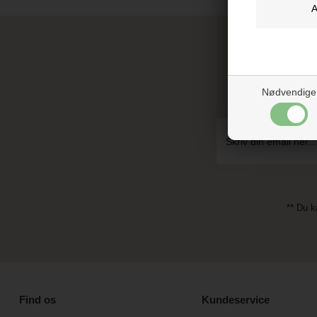
De
Nødvendige
** Du k
Find os
Kundeservice