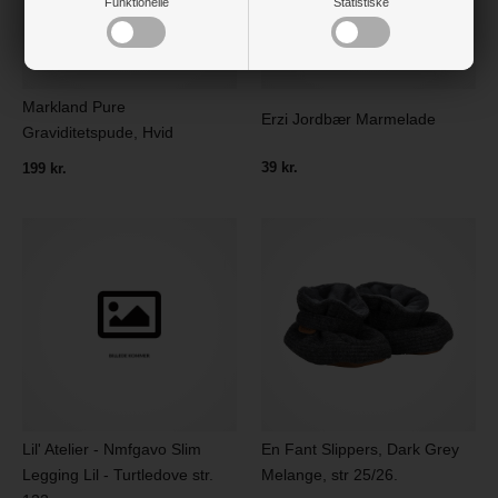
Funktionelle
Statistiske
Markland Pure
Erzi Jordbær Marmelade
Graviditetspude, Hvid
39 kr.
199 kr.
Lil' Atelier - Nmfgavo Slim
En Fant Slippers, Dark Grey
Legging Lil - Turtledove str.
Melange, str 25/26.