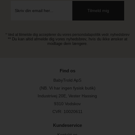
* Ved at tilmelde dig accepterer du vores persondatapolitik vedr. nyhedsbrev
** Du kan altid afmelde dig vores nyhedsbrev, hvis du ikke ønsker at
modtage dem længere.
Find os
BabyTrold ApS
(NB. Vi har ingen fysisk butik)
Industrivej 20E, Vester Hassing
9310 Vodskov
CVR: 10020611
Kundeservice
Kontakt os