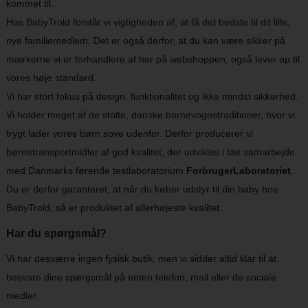
kommet til.
Hos BabyTrold forstår vi vigtigheden af, at få det bedste til dit lille,
nye familiemedlem. Det er også derfor, at du kan være sikker på
mærkerne vi er forhandlere af her på webshoppen, også lever op til
vores høje standard.
Vi har stort fokus på design, funktionalitet og ikke mindst sikkerhed.
Vi holder meget af de stolte, danske barnevognstraditioner, hvor vi
trygt lader vores børn sove udenfor. Derfor producerer vi
børnetransportmidler af god kvalitet, der udvikles i tæt samarbejde
med Danmarks førende testlaboratorium
ForbrugerLaboratoriet
.
Du er derfor garanteret, at når du køber udstyr til din baby hos
BabyTrold, så er produktet af allerhøjeste kvalitet.
Har du spørgsmål?
Vi har desværre ingen fysisk butik, men vi sidder altid klar til at
besvare dine spørgsmål på enten telefon, mail eller de sociale
medier.