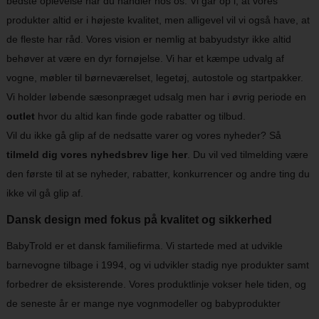
bedste oplevelse når du handler hos os. Vi går op i, at vores
produkter altid er i højeste kvalitet, men alligevel vil vi også have, at
de fleste har råd. Vores vision er nemlig at babyudstyr ikke altid
behøver at være en dyr fornøjelse. Vi har et kæmpe udvalg af
vogne, møbler til børneværelset, legetøj, autostole og startpakker.
Vi holder løbende sæsonpræget udsalg men har i øvrig periode en
outlet
hvor du altid kan finde gode rabatter og tilbud.
Vil du ikke gå glip af de nedsatte varer og vores nyheder? Så
tilmeld dig vores nyhedsbrev lige her
. Du vil ved tilmelding være
den første til at se nyheder, rabatter, konkurrencer og andre ting du
ikke vil gå glip af.
Dansk design med fokus på kvalitet og sikkerhed
BabyTrold er et dansk familiefirma. Vi startede med at udvikle
barnevogne tilbage i 1994, og vi udvikler stadig nye produkter samt
forbedrer de eksisterende. Vores produktlinje vokser hele tiden, og
de seneste år er mange nye vognmodeller og babyprodukter