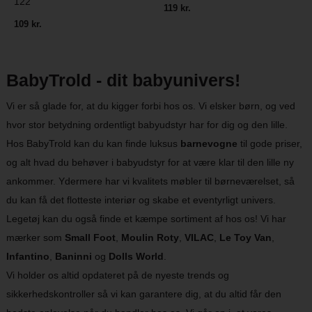
122
119 kr.
109 kr.
BabyTrold - dit babyunivers!
Vi er så glade for, at du kigger forbi hos os. Vi elsker børn, og ved
hvor stor betydning ordentligt babyudstyr har for dig og den lille.
Hos BabyTrold kan du kan finde luksus
barnevogne
til gode priser,
og alt hvad du behøver i babyudstyr for at være klar til den lille ny
ankommer. Ydermere har vi kvalitets møbler til børneværelset, så
du kan få det flotteste interiør og skabe et eventyrligt univers.
Legetøj kan du også finde et kæmpe sortiment af hos os! Vi har
mærker som
Small Foot
,
Moulin Roty
,
VILAC
,
Le Toy Van
,
Infantino
,
Baninni
og
Dolls World
.
Vi holder os altid opdateret på de nyeste trends og
sikkerhedskontroller så vi kan garantere dig, at du altid får den