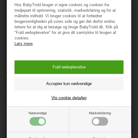
Hos BabyTrold bruger vi egne cookies og cookies fra
tredjepart til optimering, statistik, markedsføring og for at
målrette indhold. Vi bruger cookies til at forbedrer
brugervenligheden på vores side og gør det derfor endnu
lettere for at dig at besøge og bruge BabyTrold.dk. Klik på
"Fuld weboplevelse" for at give dit samtykke til brugen af
cookies.
Læs mere
Huttelihut Balaclava Triangle,
Affenzahn Rygsæk Lille,
Dino, Evergreen, Str. 1-2 år
Panter
240,98
399 kr.
Vis cookie detaljer
Nødvendige
Markedsføring