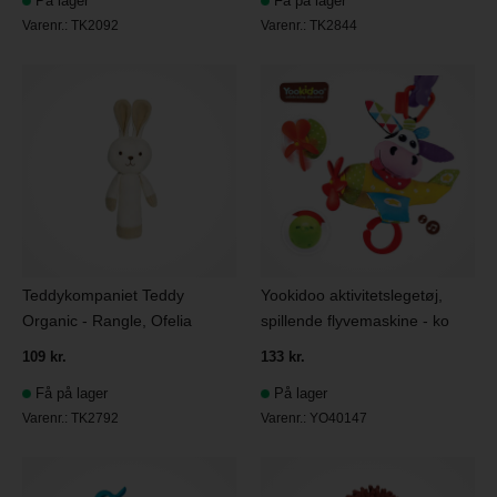
På lager
Få på lager
Varenr.:
TK2092
Varenr.:
TK2844
Teddykompaniet Teddy
Yookidoo aktivitetslegetøj,
Organic - Rangle, Ofelia
spillende flyvemaskine - ko
109 kr.
133 kr.
Få på lager
På lager
Varenr.:
TK2792
Varenr.:
YO40147