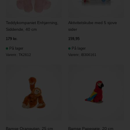
Teddykompaniet Enhjørning,
Aktivitetskube med 5 sjove
Siddende, 40 cm
sider
179 kr.
159,95
På lager
På lager
Varenr.:
TK2612
Varenr.:
IB306161
Bamse Orangutan, 25 cm
Bamse Papegøje, 20 cm