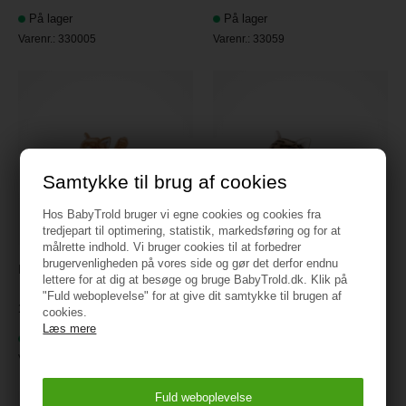
På lager
På lager
Varenr.:
330005
Varenr.:
33059
Samtykke til brug af cookies
Hos BabyTrold bruger vi egne cookies og cookies fra
tredjepart til optimering, statistik, markedsføring og for at
målrette indhold. Vi bruger cookies til at forbedrer
brugervenligheden på vores side og gør det derfor endnu
Kat 22 cm rød/hvid stribet
Kat liggende 25 cm gråstribet
lettere for at dig at besøge og bruge BabyTrold.dk. Klik på
"Fuld weboplevelse" for at give dit samtykke til brugen af
179,95
149,95
cookies.
Læs mere
På lager
På lager
Varenr.:
33168
Varenr.:
33180