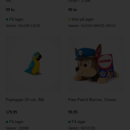
stk.
Onyx - 2 stk.
99 kr.
99 kr.
På lager
Ikke på lager
Varenr.:
NU185-LEAD
Varenr.:
NU185-WHITE-ONYX
Papegøje 20 cm, Blå
Paw Patrol Bamse, Chase
179,95
99,95
På lager
På lager
Varenr.:
33088
Varenr.:
6072729