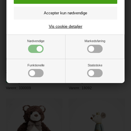
Vis cookie detaljer
Nødvendige
Markedsføring
Koala m/velcro hænder
Lilla gubben pippis hest 22 cm
Funktionelle
Statistiske
229 kr.
149,95
På lager
På lager
Varenr.:
330009
Varenr.:
18092