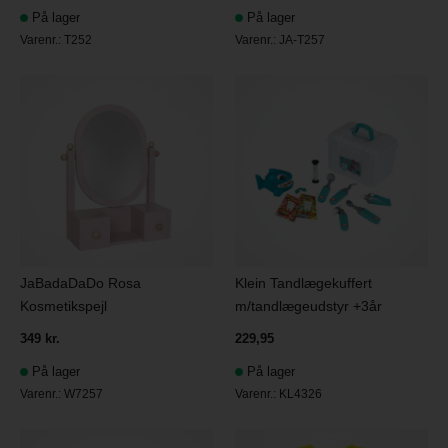
På lager
På lager
Varenr.:
T252
Varenr.:
JA-T257
JaBadaDaDo Rosa
Klein Tandlægekuffert
Kosmetikspejl
m/tandlægeudstyr +3år
349 kr.
229,95
På lager
På lager
Varenr.:
W7257
Varenr.:
KL4326