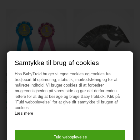
Samtykke til brug af cookies
Hos BabyTrold bruger vi egne cookies og cookies fra
byASTRUP Rosetter til hest, 2
byASTRUP Rustning til hest,
tredjepart til optimering, statistik, markedsføring og for at
stk
sølv
målrette indhold. Vi bruger cookies til at forbedrer
brugervenligheden på vores side og gør det derfor endnu
89,95
399 kr.
lettere for at dig at besøge og bruge BabyTrold.dk. Klik på
På lager
På lager
"Fuld weboplevelse" for at give dit samtykke til brugen af
cookies.
Varenr.:
84223
Varenr.:
84227
Læs mere