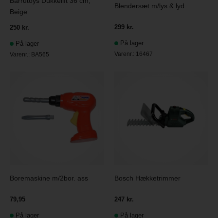
Barrutoys Dukkelift 36 cm,
Blendersæt m/lys & lyd
Beige
299 kr.
250 kr.
På lager
På lager
Varenr.:
16467
Varenr.:
BA565
Boremaskine m/2bor. ass
Bosch Hækketrimmer
79,95
247 kr.
På lager
På lager