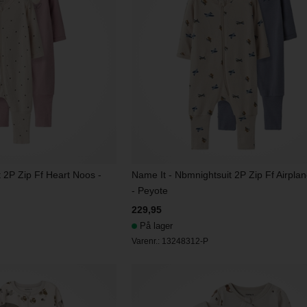
t 2P Zip Ff Heart Noos -
Name It - Nbmnightsuit 2P Zip Ff Airpla
- Peyote
229,95
På lager
Varenr.:
13248312-P