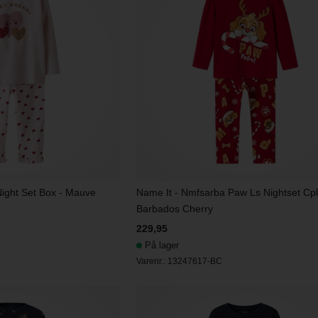
ight Set Box - Mauve
Name It - Nmfsarba Paw Ls Nightset Cpl
Barbados Cherry
229,95
På lager
Varenr.:
13247617-BC