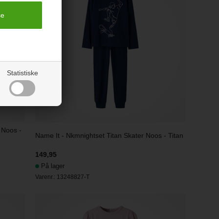
Statistiske
 Noos -
Name It - Nkmnightset Titan Skater Noos - Titan
149,95
På lager
Varenr.:
13248827-T