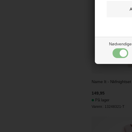
Nødvendige
Name It - Nkfnightset
149,95
På lager
Varenr.:
13248321-T