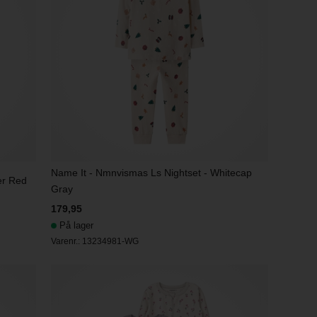
Name It - Nmnvismas Ls Nightset - Whitecap
er Red
Gray
179,95
På lager
Varenr.:
13234981-WG