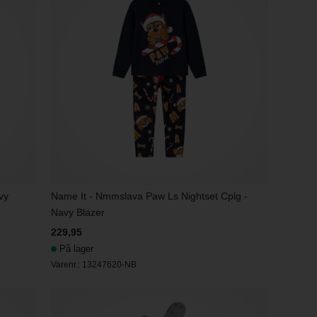
vy
Name It - Nmmslava Paw Ls Nightset Cplg -
Navy Blazer
229,95
På lager
Varenr.:
13247620-NB