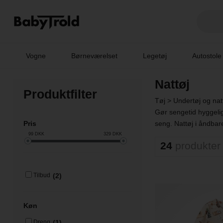
Vogne
Børneværelset
Legetøj
Autostole
Nattøj
Produktfilter
Tøj
>
Undertøj og nat
Gør sengetid hyggelig
Pris
seng. Nattøj i åndbare
99
DKK
329
DKK
24
produkter
(2)
Tilbud
Køn
(1)
Dreng