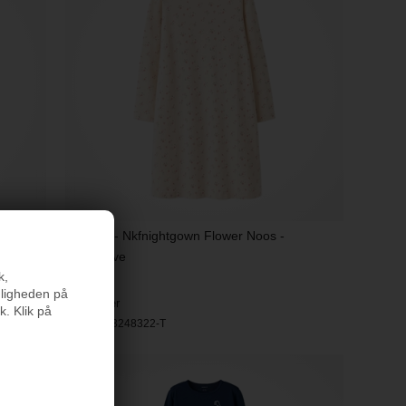
e Bear
Name It - Nkfnightgown Flower Noos -
Turtledove
k,
129,95
nligheden på
På lager
k. Klik på
Varenr.:
13248322-T