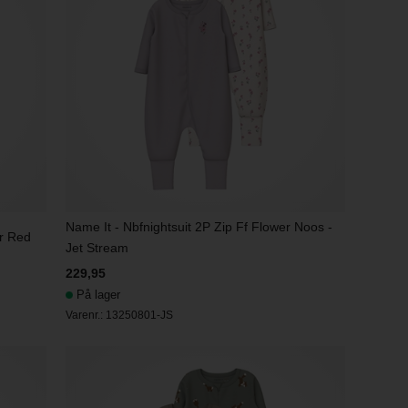
Name It - Nbfnightsuit 2P Zip Ff Flower Noos -
er Red
Jet Stream
229,95
På lager
Varenr.:
13250801-JS