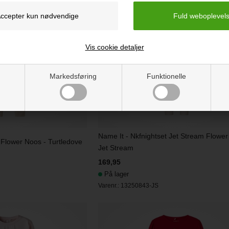
Vis cookie detaljer
Markedsføring
Funktionelle
Name It - Nkfnightset Jet Stream Flower
 Flower Noos - Turtledove
Jet Stream
169,95
På lager
Varenr.:
13250843-JS