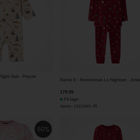
ight Suit - Peyote
Name It - Nmnvismas Ls Nightset - Jest
179,95
På lager
Varenr.:
13234981-JR
50