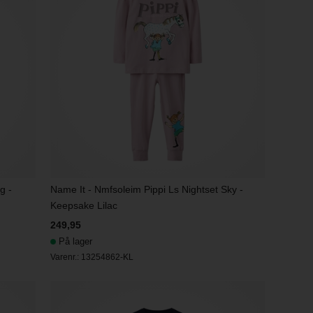
g -
Name It - Nmfsoleim Pippi Ls Nightset Sky -
Keepsake Lilac
249,95
På lager
Varenr.:
13254862-KL