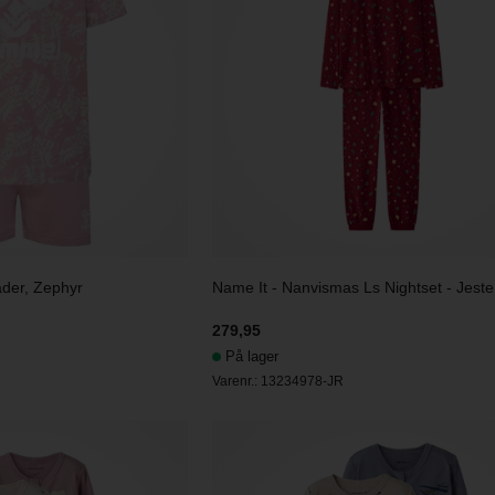
äder, Zephyr
Name It - Nanvismas Ls Nightset - Jest
279,95
På lager
Varenr.:
13234978-JR