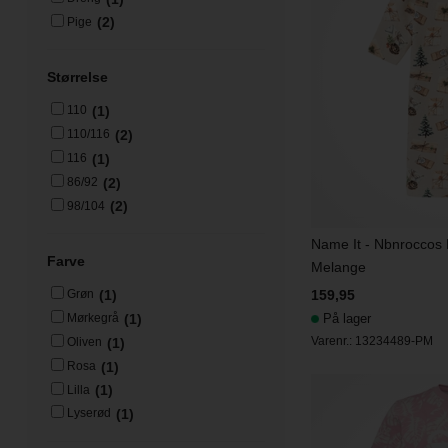
(2)
Pige
Størrelse
(1)
110
(2)
110/116
(1)
116
(2)
86/92
(2)
98/104
Name It - Nbnroccos N
Farve
Melange
159,95
(1)
Grøn
På lager
(1)
Mørkegrå
Varenr.:
13234489-PM
(1)
Oliven
(1)
Rosa
(1)
Lilla
(1)
Lyserød