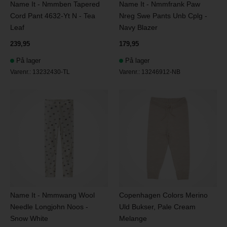
Name It - Nmmben Tapered
Name It - Nmmfrank Paw
Cord Pant 4632-Yt N - Tea
Nreg Swe Pants Unb Cplg -
Leaf
Navy Blazer
239,95
179,95
På lager
På lager
Varenr.:
13232430-TL
Varenr.:
13246912-NB
Name It - Nmmwang Wool
Copenhagen Colors Merino
Needle Longjohn Noos -
Uld Bukser, Pale Cream
Snow White
Melange