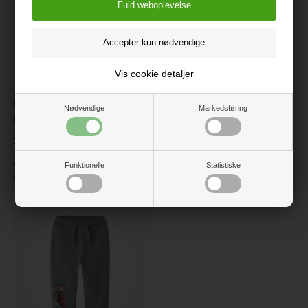
Vis cookie detaljer
Name It - Nbmronald Pant -
Name It - Nmfodny Flare Pant
Nødvendige
Markedsføring
Flint Stone
- Toadstool
129,95
139,95
På lager
På lager
Funktionelle
Statistiske
Varenr.:
13249180-FS
Varenr.:
13248022-T