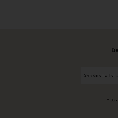
De
** Du k