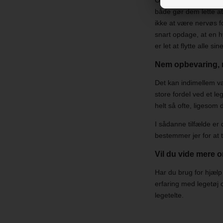
både gør dem lette a
ikke at være nervøs fo
snart opdage, at en h
er let at flytte alle sin
Nem opbevaring, nå
Det kan indimellem væ
store fordel ved et le
helt så ofte, ligesom
I sådanne tilfælde er 
bestemmer jer for at t
Vil du vide mere o
Har du brug for hjælp 
erfaring med legetøj 
legetelte.