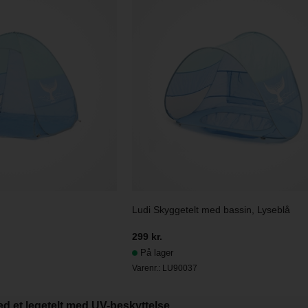
Ludi Skyggetelt med bassin, Lyseblå
299 kr.
På lager
Varenr.:
LU90037
ed et legetelt med UV-beskyttelse