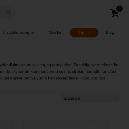
0
Institutionsvogne
Mærker
Blog
Outlet
er til timevis af sjov leg og fordybelse. Samtidig giver teltene læ
om beskytter de kære små mod solens stråler, når teltet er slået
g med sjove motiver, som helt sikkert falder i god jord hos