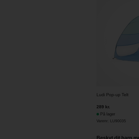
Ludi Pop-up Telt
289 kr.
På lager
Varenr.:
LU90035
Beskyt dit barn m