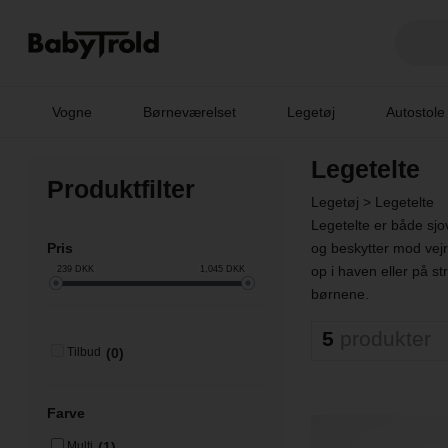
Vogne
Børneværelset
Legetøj
Autostole
Legetelte
Produktfilter
Legetøj
>
Legetelte
Legetelte er både sjov
Pris
og beskytter mod vejr
op i haven eller på st
239
DKK
1,045
DKK
børnene.
5
produkter
(0)
Tilbud
Farve
(1)
Multi