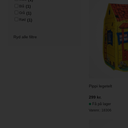
(1)
Blå
(1)
Grå
(1)
Rød
Ryd alle filtre
Pippi legetelt
299 kr.
Få på lager
Varenr.:
18306