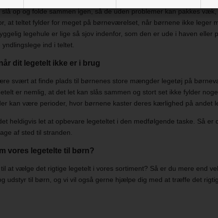
t slå op og folde sammen igen, så de uden problemer kan pakkes væk,
r, at teltet fylder for meget på børneværelset, når børnene ikke leger 
yggelig legehule er lige så sjov indenfor, som den er ude i haven eller 
e yndlingslege ind i teltet.
r dit legetelt ikke er i brug
re svært at finde plads til børnenes store mængder legetøj på børnevæ
getelt er nemlig, at det let kan slås sammen og stort set ikke fylder noge
 der kan være perioder, hvor børnene kaster deres kærlighed på andet le
det heldigvis let at opbevare legeteltet i den medfølgende taske. Så er du
age af sted til stranden.
m vores legetelte til børn?
til at vælge det rigtige legetelt i vores sortiment? Så er du mere end v
og udstyr til børn, og vi vil også gerne hjælpe dig med at træffe det r