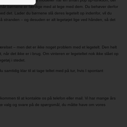
 når børnene er færdige med at lege med dem. Du behøver derfor
med det. Lader du børnene slå deres legetelt op indenfor, vil du
på stranden – og desuden er alt legetøjet lige ved hånden, så det
relset – men det er ikke noget problem med et legetelt. Den helt
t, når det ikke er i brug. Om vinteren er legeteltet nok ikke slået op
getøj i stedet.
 samtidig klar til at tage teltet med på tur, hvis I spontant
elkommen til at kontakte os på telefon eller mail. Vi har mange års
igtige valg og svare på de spørgsmål, du måtte have om vores