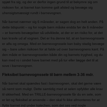
spjæt fra sig, og der er derfor ingen grund til at bekymre sig om
risikoen for, at barnet kan komme galt afsted og bevæge sig
uhensigtsmæssigt rundt i barnevognen.
Når barnet nærmer sig 6 måneder, er sagen dog en helt anden. På
dette tidspunkt – og for nogle børn måske endda før de 6 måneder
– er barnets bevægelser så udviklede, at der er en risiko for, at det
kan kravle ud af vognen. Det er fra denne tid, at en barnevognssele
er alfa og omega. Med en barnevognssele kan baby stadig bevæge
sig – bare uden risikoen for at falde ud over barnevognens kant. På
den måde er barnevognsselen både din og barnets tryghed, og du
kan med ro i sindet have barnet med på tur eller lægge det til at
sove i barnevognen.
Fleksibel barnevognssele til børn mellem 3-36 mdr.
Når barnet skal spændes fast i barnevognen, skal det gerne være
så nemt som muligt. Dette samtidig med at selen opfylder alle krav
til sikkerhed. Med en TRILLE-barnevognssele får du en sele, som
er let og fleksibel at anvende – den skal fx ikke afmonteres for at
flytte barnet ind under kalechen, som det ses ved nogle