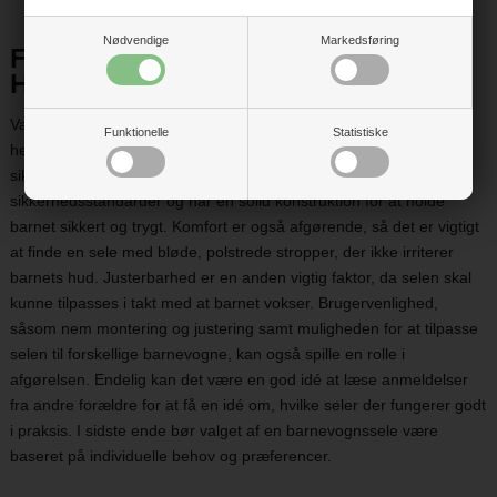
Nødvendige
Markedsføring
FAQ:
Hvilken barnevognssele er bedst?
Valget af den bedste barnevognssele afhænger af flere faktorer,
Funktionelle
Statistiske
herunder sikkerhed, komfort og funktionalitet. Når det kommer til
sikkerhed, er det vigtigt at vælge en sele, der opfylder de nyeste
sikkerhedsstandarder og har en solid konstruktion for at holde
barnet sikkert og trygt. Komfort er også afgørende, så det er vigtigt
at finde en sele med bløde, polstrede stropper, der ikke irriterer
barnets hud. Justerbarhed er en anden vigtig faktor, da selen skal
kunne tilpasses i takt med at barnet vokser. Brugervenlighed,
såsom nem montering og justering samt muligheden for at tilpasse
selen til forskellige barnevogne, kan også spille en rolle i
afgørelsen. Endelig kan det være en god idé at læse anmeldelser
fra andre forældre for at få en idé om, hvilke seler der fungerer godt
i praksis. I sidste ende bør valget af en barnevognssele være
baseret på individuelle behov og præferencer.