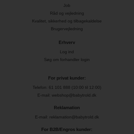
Job
Råd og vejledning
Kvalitet, sikkerhed og tilbagekaldelse
Brugervejledning
Erhverv
Log ind
Søg om forhandler login
For privat kunder:
Telefon:
61 101 888
(10:00 til 12:00)
E-mail: webshop@babytrold.dk
Reklamation
E-mail: reklamation@babytrold.dk
For B2B/Engros kunder: