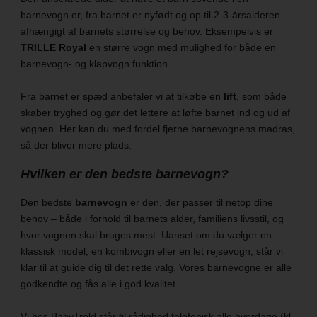
barnevogn er, fra barnet er nyfødt og op til 2-3-årsalderen –
afhængigt af barnets størrelse og behov. Eksempelvis er
TRILLE Royal
en større vogn med mulighed for både en
barnevogn- og klapvogn funktion.
Fra barnet er spæd anbefaler vi at tilkøbe en
lift
, som både
skaber tryghed og gør det lettere at løfte barnet ind og ud af
vognen. Her kan du med fordel fjerne barnevognens madras,
så der bliver mere plads.
Hvilken er den bedste barnevogn?
Den bedste
barnevogn
er den, der passer til netop dine
behov – både i forhold til barnets alder, familiens livsstil, og
hvor vognen skal bruges mest. Uanset om du vælger en
klassisk model, en kombivogn eller en let rejsevogn, står vi
klar til at guide dig til det rette valg. Vores barnevogne er alle
godkendte og fås alle i god kvalitet.
Vi hos BabyTrold står til rådighed telefonisk alle hverdage (kl.