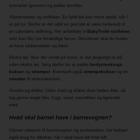
scenarier igennem og pakke derefter.
Vådservietter og stofbleer: En fyldt ble kan nemt opstå, når I
er på tur. Derfor er det altid en god idé at være forberedt til
en udendørs skiftning. Her anbefaler vi
BabyTrold-stofbleer
,
som kan fås i tre forskellige farver. Derudover skal du huske
at have vådservietter og bleer.
Ekstra tøj: Sker der uheld på turen, er det ærgerligt at stå
uden ekstra tøj. Sørg derfor for at pakke
bodystockings
,
bukser
og
strømper
. Eventuelt også
strømpebukser
og en
sweater
til vintersæsonen.
Snacks og drikke: Uden mad og drikke duer helten ikke, så
tag gerne nogle kiks, frugt, vand, smoothies og lignende
med.
Hvad skal barnet have i barnevognen?
Udover udstyret til barnevognen og pusletasken, har babyer
også brug for tilbehør, når I skal have lidt frisk luft.