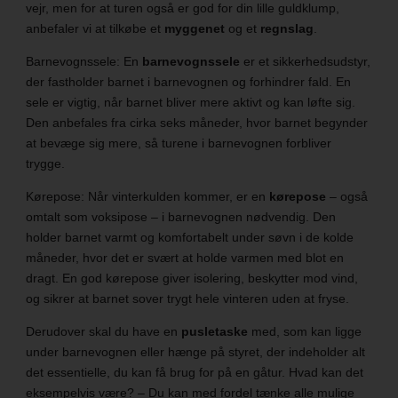
vejr, men for at turen også er god for din lille guldklump,
anbefaler vi at tilkøbe et
myggenet
og et
regnslag
.
Barnevognssele: En
barnevognssele
er et sikkerhedsudstyr,
der fastholder barnet i barnevognen og forhindrer fald. En
sele er vigtig, når barnet bliver mere aktivt og kan løfte sig.
Den anbefales fra cirka seks måneder, hvor barnet begynder
at bevæge sig mere, så turene i barnevognen forbliver
trygge.
Kørepose: Når vinterkulden kommer, er en
kørepose
– også
omtalt som voksipose – i barnevognen nødvendig. Den
holder barnet varmt og komfortabelt under søvn i de kolde
måneder, hvor det er svært at holde varmen med blot en
dragt. En god kørepose giver isolering, beskytter mod vind,
og sikrer at barnet sover trygt hele vinteren uden at fryse.
Derudover skal du have en
pusletaske
med, som kan ligge
under barnevognen eller hænge på styret, der indeholder alt
det essentielle, du kan få brug for på en gåtur. Hvad kan det
eksempelvis være? – Du kan med fordel tænke alle mulige