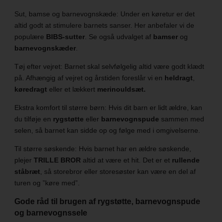
Sut, bamse og barnevognskæde: Under en køretur er det
altid godt at stimulere barnets sanser. Her anbefaler vi de
populære
BIBS-sutter
. Se også udvalget af
bamser
og
barnevognskæder
.
Tøj efter vejret: Barnet skal selvfølgelig altid være godt klædt
på. Afhængig af vejret og årstiden foreslår vi en
heldragt
,
køredragt
eller et lækkert
merinouldsæt.
Ekstra komfort til større børn: Hvis dit barn er lidt ældre, kan
du tilføje en
rygstøtte
eller
barnevognspude
sammen med
selen, så barnet kan sidde op og følge med i omgivelserne.
Til større søskende: Hvis barnet har en ældre søskende,
plejer
TRILLE BROR
altid at være et hit. Det er et
rullende
ståbræt
, så storebror eller storesøster kan være en del af
turen og ”køre med”.
Gode råd til brugen af rygstøtte, barnevognspude
og barnevognssele