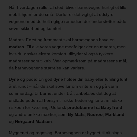
Når hverdagen ruller af sted, bliver barnevogne hurtigt et lille
mobilt hjem for de små. Derfor er det vigtigt at udstyre
vognene med de helt rigtige remedier, der understøtter både
søvn, sikkerhed og komfort.
Madras: Først og fremmest skal barnevognen have en
madras
. Til alle vores vogne medfølger der en madras, men
hvis du ønsker ekstra komfort, tilbyder vi også tykkere
madrasser som tilkøb. Vær opmærksom på madrassens mål,
da barnevognens størrelse kan variere.
Dyne og pude: En god dyne holder din baby eller tumling lunt
året rundt – når de skal sove lur om vinteren og på varm
sommerdag. Er barnet under 1 år, anbefales det dog at
undlade puden af hensyn til sikkerheden og for at mindske
risikoen for kvælning. Udforsk
produkterne fra BabyTrold
og andre unikke mærker, som
By Mats
,
Nuuroo
,
Markland
og
Nørgaard Madsen
.
Myggenet og regnslag: Barnevognen er bygget til alt slags