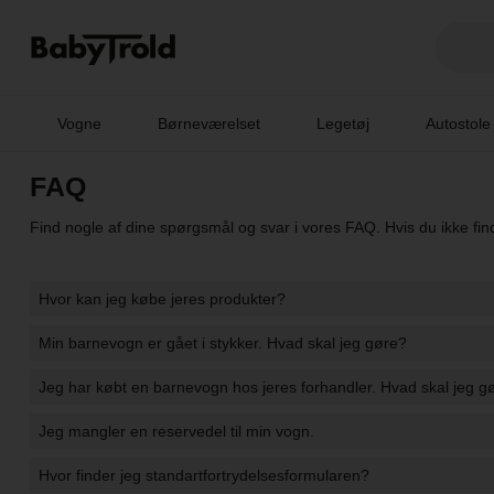
Vogne
Børneværelset
Legetøj
Autostole
FAQ
Find nogle af dine spørgsmål og svar i vores FAQ. Hvis du ikke fin
Hvor kan jeg købe jeres produkter?
Min barnevogn er gået i stykker. Hvad skal jeg gøre?
- Du kan købe alle vores produkter direkte på vores webshop elle
Jeg har købt en barnevogn hos jeres forhandler. Hvad skal jeg g
- Se siden “retur og reklamationer”. Her kan du læse hvordan du 
Jeg mangler en reservedel til min vogn.
- Hvis din barnevogn er købt hos en af vores forhandlere, bedes d
Hvor finder jeg standartfortrydelsesformularen?
- Kontakt os på
reklamation@babytrold.dk
.