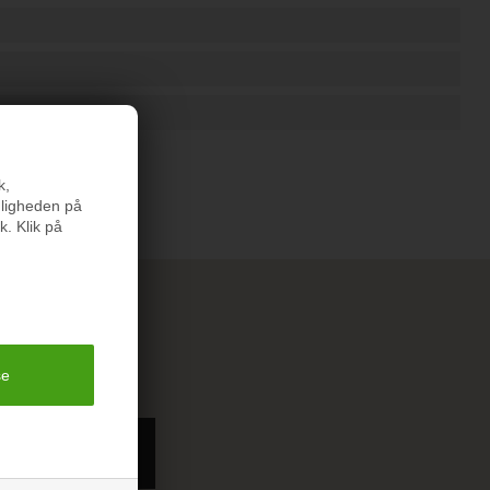
r du på www.forbrug.dk eller i vores handelsbetingelser.
k,
nligheden på
k. Klik på
;-)