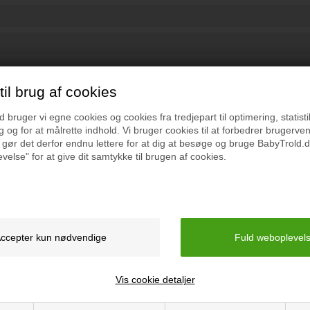
ttps://babytrold.dk/images/formular.pdf
l
 standard EN 1888-1:2018.
il brug af cookies
ter materiale- og produktionsfejl. Mere information om købeloven finde
bruger vi egne cookies og cookies fra tredjepart til optimering, statisti
 og for at målrette indhold. Vi bruger cookies til at forbedrer brugerve
 gør det derfor endnu lettere for at dig at besøge og bruge BabyTrold.d
velse" for at give dit samtykke til brugen af cookies.
t kan blive endnu billigere at handle hos os! 
Tilmeld dig vores nyhedsbrev og gå ikke glip af gode tilbud
Vis cookie detaljer