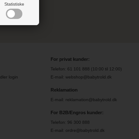
Statistiske
længere.
For privat kunder:
Telefon:
61 101 888
(10:00 til 12:00)
ler login
E-mail: webshop@babytrold.dk
Reklamation
E-mail: reklamation@babytrold.dk
For B2B/Engros kunder:
Telefon:
96 300 888
E-mail: ordre@babytrold.dk