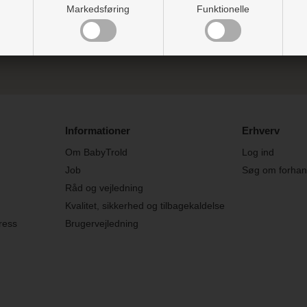
Markedsføring
Funktionelle
* Ved at tilmelde dig accepterer du vores persondatapolitik vedr. nyhedsbrev
an altid afmelde dig vores nyhedsbrev, hvis du ikke ønsker at modtage dem 
Informationer
Erhverv
Om BabyTrold
Log ind
Job
Søg om forhand
Råd og vejledning
Kvalitet, sikkerhed og tilbagekaldelse
ress
Brugervejledning