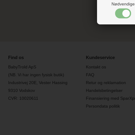
Nødvendige
** Du k
Find os
Kundeservice
BabyTrold ApS
Kontakt os
(NB. Vi har ingen fysisk butik)
FAQ
Industrivej 20E, Vester Hassing
Retur og reklamation
9310 Vodskov
Handelsbetingelser
CVR: 10020611
Finansiering med SparXp
Persondata politik