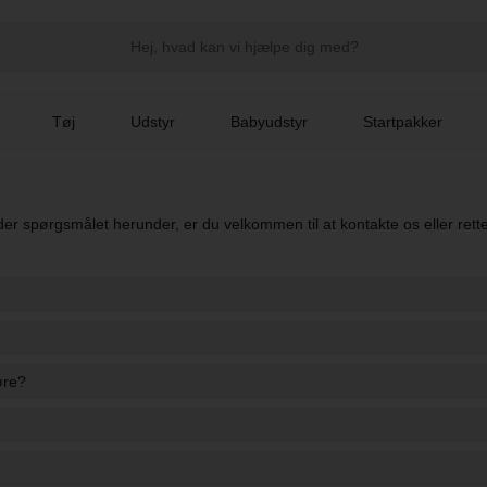
Tøj
Udstyr
Babyudstyr
Startpakker
der spørgsmålet herunder, er du velkommen til at kontakte os eller rett
r hos vores forhandlere.
øre?
skal forholde dig. Du kan gøre os opmærksom på det, ved at sende os e
u kontakte dem vedr. reklamation eller fortrydelse.