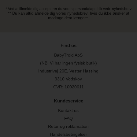
* Ved at tilmelde dig accepterer du vores persondatapolitik vedr. nyhedsbrev
** Du kan altid afmelde dig vores nyhedsbrev, hvis du ikke ønsker at
modtage dem længere.
Find os
BabyTrold ApS
(NB. Vi har ingen fysisk butik)
Industrivej 20E, Vester Hassing
9310 Vodskov
CVR: 10020611
Kundeservice
Kontakt os
FAQ
Retur og reklamation
Handelsbetingelser