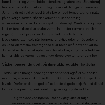
børn komfort og varme både indendørs og udendørs. Uldundertøj
fungerer perfekt som et varmt lag under det daglige tøj, mens en
Joha-natdragt i uld er ideel til at sikre en god temperatur om natten
på de kølige nætter. Når det kommer til udendørs leg i
vintermånederne, er Joha-tøj også uundværligt. Cardigans og trøjer
i uld er fantastiske til at skabe varme lag under
termotøjet
eller
regntøjet
, der hjælper med at opretholde en behagelig
kropstemperatur, selv når børnene er aktive udenfor. Desuden er
en Joha-elefanthue fremragende til at holde små hoveder varme.
Joha-uld er dermed et oplagt valg for at sikre, at børnene forbliver
komfortable og varme, uanset hvor deres eventyr fører dem hen.
Sådan passer du godt på dine uldprodukter fra Joha
Trods uldens mange gode egenskaber er det også et skrøbeligt
materiale, som man skal håndtere helt korrekt for at forlænge dets
levetid. Derfor er det en god idé at kende til gode plejeråd, så dit uld
kan forblive pænt og funktionelt. Vi giver dig 6 gode råd her:
Følg vaskeanvisningerne: Det er vigtigt altid at følge
vaskeanvisningerne på dine uldprodukter. Her vil stå, præcis