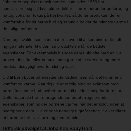
Joha er et populært dansk mærke, som siden 1963 har
specialiseret sig i at lave uldprodukter til børn, herunder undertøj og
nattøj. Joha har fokus på høj kvalitet, så du får produkter, der er
komfortable for dit barns hud og samtidig holder de mindste varme i
de kølige måneder.
Den høje kvalitet ses blandt i deres evne til at kombinere de helt
rigtige materialer til ulden, så produkterne får de bedste
egenskaber. For eksempelvis blandes deres uld ofte med en lille
procentdel silke eller bomuld, som gør stoffet stærkere og mere
modstandsdygtigt over for slid og vask.
Uld til børn byder på enestående fordele, især når det kommer til
komfort og varme. Naturlig uld er utrolig blød og skånsom mod
børns følsomme hud, hvilket gør det til et ideelt valg for deres tøj.
Dette materiale har fremragende temperaturregulerende
egenskaber, som holder børnene varme, når det er koldt, uden at
overophede dem. Uld er også naturligt fugtafvisende, hvilket sikrer,
at børnene forbliver tørre og komfortable.
Udforsk udvalget af Joha hos BabyTrold