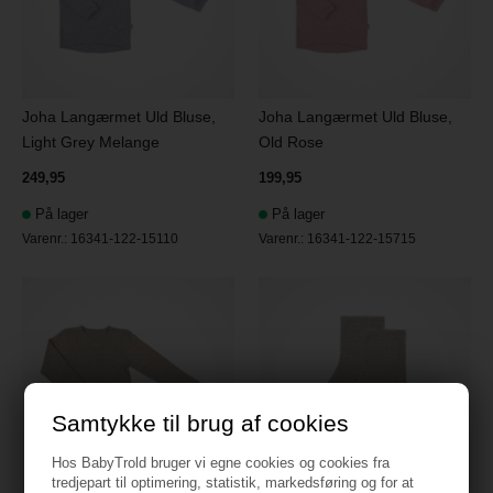
Joha Langærmet Uld Bluse,
Joha Langærmet Uld Bluse,
Light Grey Melange
Old Rose
249,95
199,95
På lager
På lager
Varenr.:
16341-122-15110
Varenr.:
16341-122-15715
Samtykke til brug af cookies
Hos BabyTrold bruger vi egne cookies og cookies fra
tredjepart til optimering, statistik, markedsføring og for at