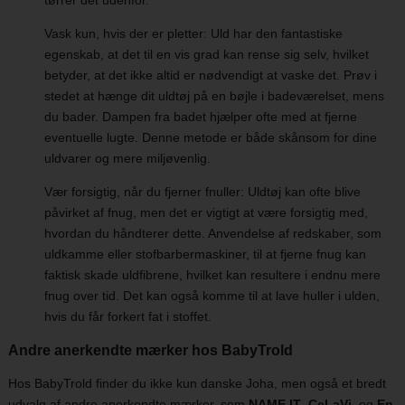
Vask kun, hvis der er pletter: Uld har den fantastiske
egenskab, at det til en vis grad kan rense sig selv, hvilket
betyder, at det ikke altid er nødvendigt at vaske det. Prøv i
stedet at hænge dit uldtøj på en bøjle i badeværelset, mens
du bader. Dampen fra badet hjælper ofte med at fjerne
eventuelle lugte. Denne metode er både skånsom for dine
uldvarer og mere miljøvenlig.
Vær forsigtig, når du fjerner fnuller: Uldtøj kan ofte blive
påvirket af fnug, men det er vigtigt at være forsigtig med,
hvordan du håndterer dette. Anvendelse af redskaber, som
uldkamme eller stofbarbermaskiner, til at fjerne fnug kan
faktisk skade uldfibrene, hvilket kan resultere i endnu mere
fnug over tid. Det kan også komme til at lave huller i ulden,
hvis du får forkert fat i stoffet.
Andre anerkendte mærker hos BabyTrold
Hos BabyTrold finder du ikke kun danske Joha, men også et bredt
udvalg af andre anerkendte mærker, som
NAME IT
,
CeLaVi
, og
En