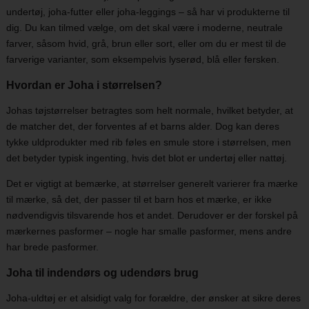
undertøj, joha-futter eller joha-leggings – så har vi produkterne til
dig. Du kan tilmed vælge, om det skal være i moderne, neutrale
farver, såsom hvid, grå, brun eller sort, eller om du er mest til de
farverige varianter, som eksempelvis lyserød, blå eller fersken.
Hvordan er Joha i størrelsen?
Johas tøjstørrelser betragtes som helt normale, hvilket betyder, at
de matcher det, der forventes af et barns alder. Dog kan deres
tykke uldprodukter med rib føles en smule store i størrelsen, men
det betyder typisk ingenting, hvis det blot er undertøj eller nattøj.
Det er vigtigt at bemærke, at størrelser generelt varierer fra mærke
til mærke, så det, der passer til et barn hos et mærke, er ikke
nødvendigvis tilsvarende hos et andet. Derudover er der forskel på
mærkernes pasformer – nogle har smalle pasformer, mens andre
har brede pasformer.
Joha til indendørs og udendørs brug
Joha-uldtøj er et alsidigt valg for forældre, der ønsker at sikre deres