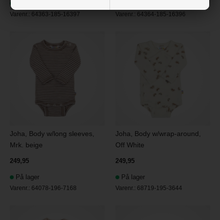
På lager
På lager
Varenr.:
64363-185-16397
Varenr.:
64364-185-16396
Joha, Body w/long sleeves,
Joha, Body w/wrap-around,
Mrk. beige
Off White
249,95
249,95
På lager
På lager
Varenr.:
64078-196-7168
Varenr.:
68719-195-3644