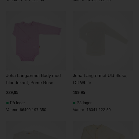
Varenr.:
97131-122-50
Varenr.:
62515-122-50
Joha Langærmet Body med
Joha Langærmet Uld Bluse,
blondekant, Prime Rose
Off White
229,95
199,95
På lager
På lager
Varenr.:
66490-197-350
Varenr.:
16341-122-50