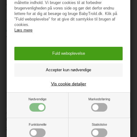
målrette indhold. Vi bruger cookies til at forbedrer
Joha Langærmet Uld Bluse,
Joha Uld Sokker med anti-
brugervenligheden på vores side og gør det derfor endnu
Sesame Melange
slip, Beige Melange
lettere for at dig at besøge og bruge BabyTrold.dk. Klik på
"Fuld weboplevelse" for at give dit samtykke til brugen af
199 kr.
79 kr.
cookies.
Læs mere
På lager
På lager
Varenr.:
16341-122-15587
Varenr.:
95016-8-65443
Vis cookie detaljer
Nødvendige
Markedsføring
Joha, Body w/l sleeves, Blå
Joha, Body w/long sleeves,
mel.
Lyng
Funktionelle
Statistiske
229,95
229,95