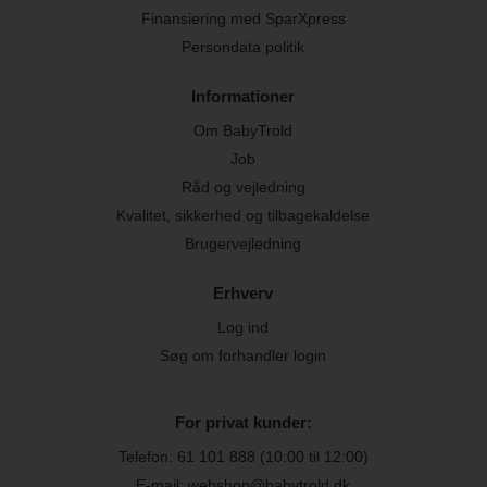
Finansiering med SparXpress
Persondata politik
Informationer
Om BabyTrold
Job
Råd og vejledning
Kvalitet, sikkerhed og tilbagekaldelse
Brugervejledning
Erhverv
Log ind
Søg om forhandler login
For privat kunder:
Telefon:
61 101 888
(10:00 til 12:00)
E-mail: webshop@babytrold.dk