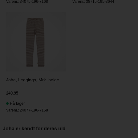
Varenr.:
34075-196-7168
Varenr.:
38715-195-3644
Joha, Leggings, Mrk. beige
249,95
På lager
Varenr.:
24077-196-7168
Joha er kendt for deres uld