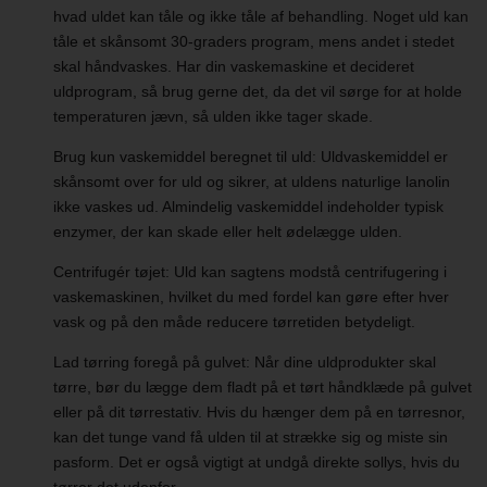
hvad uldet kan tåle og ikke tåle af behandling. Noget uld kan
tåle et skånsomt 30-graders program, mens andet i stedet
skal håndvaskes. Har din vaskemaskine et decideret
uldprogram, så brug gerne det, da det vil sørge for at holde
temperaturen jævn, så ulden ikke tager skade.
Brug kun vaskemiddel beregnet til uld: Uldvaskemiddel er
skånsomt over for uld og sikrer, at uldens naturlige lanolin
ikke vaskes ud. Almindelig vaskemiddel indeholder typisk
enzymer, der kan skade eller helt ødelægge ulden.
Centrifugér tøjet: Uld kan sagtens modstå centrifugering i
vaskemaskinen, hvilket du med fordel kan gøre efter hver
vask og på den måde reducere tørretiden betydeligt.
Lad tørring foregå på gulvet: Når dine uldprodukter skal
tørre, bør du lægge dem fladt på et tørt håndklæde på gulvet
eller på dit tørrestativ. Hvis du hænger dem på en tørresnor,
kan det tunge vand få ulden til at strække sig og miste sin
pasform. Det er også vigtigt at undgå direkte sollys, hvis du
tørrer det udenfor.