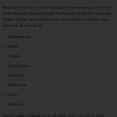
Hos BabyTrold har vi et stort udvalg af Joha-børnetøj, som du kan
pryde dit barns garderobe med. Produkterne af uld fås i størrelser
til både nyfødte og skolebørn samt alt derimellem. Udforsk vores
sortiment, der består af:
Bodystockings
Bluser
Leggins
Sovedragter
Cardigans
Elefanthuer
Futter
Strømper.
Uanset hvilket Joha-tøj, du er på udkig efter – om det er Joha-