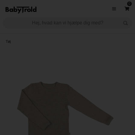
0
Tøj