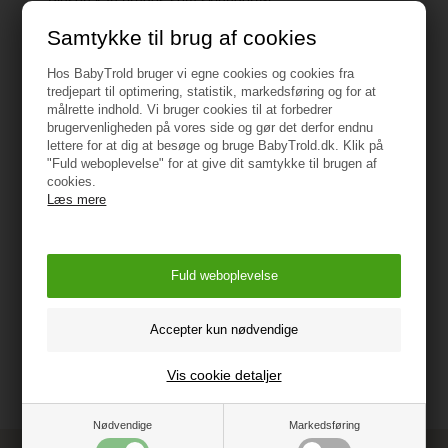
Blusen kan bruges som skiundertøj.
Samtykke til brug af cookies
Hos BabyTrold bruger vi egne cookies og cookies fra
tredjepart til optimering, statistik, markedsføring og for at
Specifikationer
målrette indhold. Vi bruger cookies til at forbedrer
brugervenligheden på vores side og gør det derfor endnu
lettere for at dig at besøge og bruge BabyTrold.dk. Klik på
"Fuld weboplevelse" for at give dit samtykke til brugen af
Materiale: 100% Merino uld
cookies.
Læs mere
Oeko-tex 100 mærket
Vejledning
Vis cookie detaljer
Nødvendige
Markedsføring