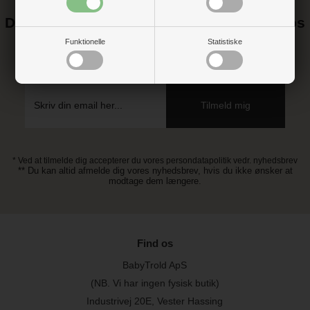
Det kan blive endnu billigere at handle hos
os! ;-)
Funktionelle
Statistiske
Tilmeld dig vores nyhedsbrev og gå ikke glip af gode tilbud
* Ved at tilmelde dig accepterer du vores persondatapolitik vedr. nyhedsbrev
** Du kan altid afmelde dig vores nyhedsbrev, hvis du ikke ønsker at
modtage dem længere.
Find os
BabyTrold ApS
(NB. Vi har ingen fysisk butik)
Industrivej 20E, Vester Hassing