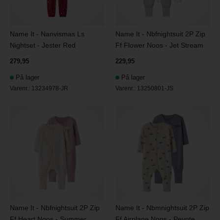
Name It - Nanvismas Ls
Name It - Nbfnightsuit 2P Zip
Nightset - Jester Red
Ff Flower Noos - Jet Stream
279,95
229,95
På lager
På lager
Varenr.:
13234978-JR
Varenr.:
13250801-JS
Name It - Nbfnightsuit 2P Zip
Name It - Nbmnightsuit 2P Zip
Ff Heart Noos - Summer
Ff Airplane Noos - Peyote