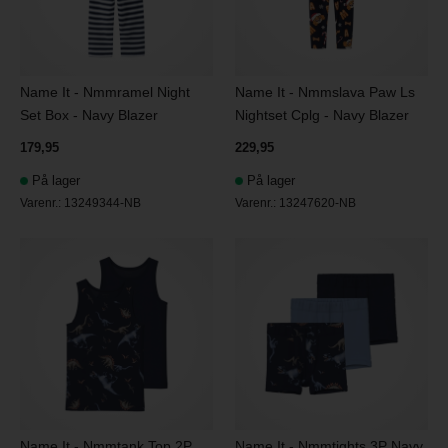
Name It - Nmmramel Night
Name It - Nmmslava Paw Ls
Set Box - Navy Blazer
Nightset Cplg - Navy Blazer
179,95
229,95
På lager
På lager
Varenr.:
13249344-NB
Varenr.:
13247620-NB
Name It - Nmmtank Top 2P
Name It - Nmmtights 3P Navy