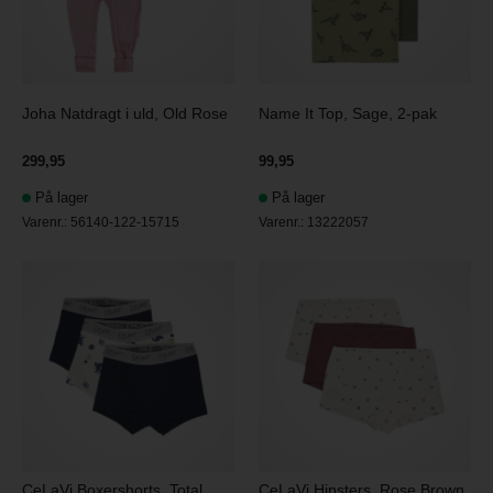
Joha Natdragt i uld, Old Rose
Name It Top, Sage, 2-pak
299,95
99,95
På lager
På lager
Varenr.:
56140-122-15715
Varenr.:
13222057
CeLaVi Boxershorts, Total
CeLaVi Hipsters, Rose Brown,