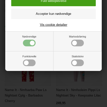
2P Hipster Wdi - Keepsake
Box - Mauve Morn
Lilac
179,95
139,95
På lager
Vis cookie detaljer
På lager
Varenr.:
13249385-MM
Varenr.:
13251477-KL
Nødvendige
Markedsføring
Funktionelle
Statistiske
Name It - Nmfsarba Paw Ls
Name It - Nmfsoleim Pippi Ls
Nightset Cplg - Barbados
Nightset Sky - Keepsake Lilac
Cherry
249,95