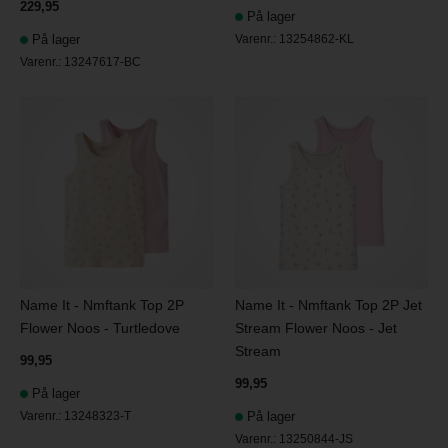
229,95
På lager
På lager
Varenr.:
13254862-KL
Varenr.:
13247617-BC
Name It - Nmftank Top 2P
Name It - Nmftank Top 2P Jet
Flower Noos - Turtledove
Stream Flower Noos - Jet
Stream
99,95
99,95
På lager
Varenr.:
13248323-T
På lager
Varenr.:
13250844-JS