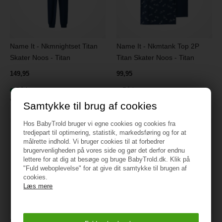
Name It - Nkmnightset Titan
Name It - Nkmtank Top 2P
Skater Noos - Titan
Titan Skater Noos - Titan
149,95
99,95
På lager
På lager
Varenr.:
13248827-T
Varenr.:
13248828-T
Samtykke til brug af cookies
Hos BabyTrold bruger vi egne cookies og cookies fra
tredjepart til optimering, statistik, markedsføring og for at
målrette indhold. Vi bruger cookies til at forbedrer
brugervenligheden på vores side og gør det derfor endnu
lettere for at dig at besøge og bruge BabyTrold.dk. Klik på
"Fuld weboplevelse" for at give dit samtykke til brugen af
cookies.
Læs mere
Name It - Nmfaplaja Frozen
Name It - Nmfragna Night Set