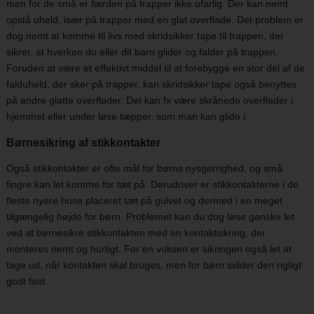
men for de små er færden på trapper ikke ufarlig. Der kan nemt
opstå uheld, især på trapper med en glat overflade. Det problem er
dog nemt at komme til livs med skridsikker tape til trappen, der
sikrer, at hverken du eller dit barn glider og falder på trappen.
Foruden at være et effektivt middel til at forebygge en stor del af de
falduheld, der sker på trapper, kan skridsikker tape også benyttes
på andre glatte overflader. Det kan fx være skrånede overflader i
hjemmet eller under løse tæpper, som man kan glide i.
Børnesikring af stikkontakter
Også stikkontakter er ofte mål for børns nysgerrighed, og små
fingre kan let komme for tæt på. Derudover er stikkontakterne i de
fleste nyere huse placeret tæt på gulvet og dermed i en meget
tilgængelig højde for børn. Problemet kan du dog løse ganske let
ved at børnesikre stikkontakten med en kontaktsikring, der
monteres nemt og hurtigt. For en voksen er sikringen også let at
tage ud, når kontakten skal bruges, men for børn sidder den rigtigt
godt fast.