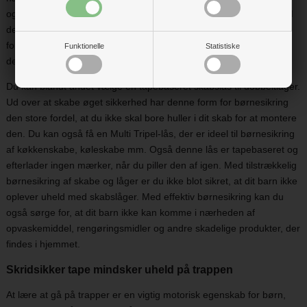
og låger, som næsten ikke er til at modstå for de nysgerrige små. I
den forbindelse er børnesikring af skabe en praktisk måde at
forebygge uheld. Der findes en række forskellige slags skabslåse,
Funktionelle
Statistiske
der passer til forskellige typer af skabe.
Du kan blandt andet vælge en tapebaseret skabslås til dobbeltlåger.
Ud over at skabe øget sikkerhed har denne form for børnesikring
den store fordel, at du ikke skal bore huller i dit skab for at montere
den. Du kan også få en Multi Tripel-lås, der er ideel til børnesikring
af køkkenskabe, køleskabe mm. Også denne lås er tapebaseret og
efterlader ingen mærker, når du piller den af igen. Med tilstrækkelig
børnesikring af skabe og låger er du ikke blot sikret, at dit barn ikke
oplever uheld med skabslåger. Med effektiv børnesikring kan du
også sørge for, at dit barn ikke kan komme i nærheden af
opvaskemiddel, rengøringsmidler og andre skadelige produkter, der
findes i hjemmet.
Skridsikker tape mindsker uheld på trappen
At lære at gå på trapper er en vigtig motorisk egenskab for børn,