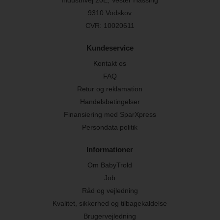
Industrivej 20E, Vester Hassing
9310 Vodskov
CVR: 10020611
Kundeservice
Kontakt os
FAQ
Retur og reklamation
Handelsbetingelser
Finansiering med SparXpress
Persondata politik
Informationer
Om BabyTrold
Job
Råd og vejledning
Kvalitet, sikkerhed og tilbagekaldelse
Brugervejledning