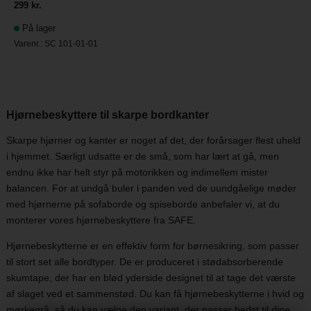
299 kr.
På lager
Varenr.:
SC 101-01-01
Hjørnebeskyttere til skarpe bordkanter
Skarpe hjørner og kanter er noget af det, der forårsager flest uheld
i hjemmet. Særligt udsatte er de små, som har lært at gå, men
endnu ikke har helt styr på motorikken og indimellem mister
balancen. For at undgå buler i panden ved de uundgåelige møder
med hjørnerne på sofaborde og spiseborde anbefaler vi, at du
monterer vores hjørnebeskyttere fra SAFE.
Hjørnebeskytterne er en effektiv form for børnesikring, som passer
til stort set alle bordtyper. De er produceret i stødabsorberende
skumtape, der har en blød yderside designet til at tage det værste
af slaget ved et sammenstød. Du kan få hjørnebeskytterne i hvid og
mørkegrå, så du kan vælge den variant, der passer bedst til dine