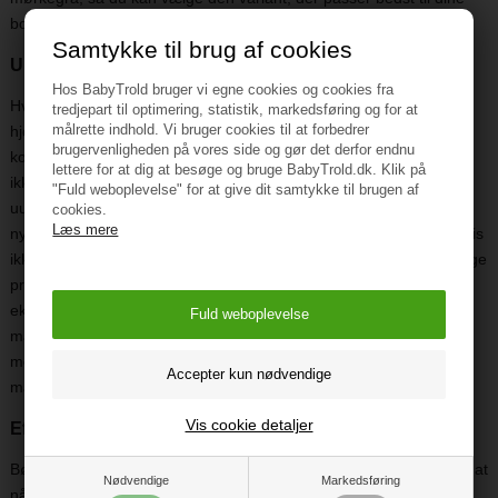
borde.
Samtykke til brug af cookies
Undgå klemte fingre med børnesikring af skuffer
Hos BabyTrold bruger vi egne cookies og cookies fra
Hvis du tæller efter, har du sikkert et ganske højt antal skuffer i dit
tredjepart til optimering, statistik, markedsføring og for at
målrette indhold. Vi bruger cookies til at forbedrer
hjem, hvor små fingre kan komme i klemme. Tænk bare på
brugervenligheden på vores side og gør det derfor endnu
kommoder, skrivebordsskuffer og andre opbevaringsmøbler – og
lettere for at dig at besøge og bruge BabyTrold.dk. Klik på
ikke mindst køkkenet, hvor skufferne er en fast og nærmest
"Fuld weboplevelse" for at give dit samtykke til brugen af
uundgåelig bestanddel. Skuffer virker dragende på mange små,
cookies.
Læs mere
nysgerrige børn, men kan forårsage kedelige hverdagsulykker, hvis
ikke du tager dine forbehold. Hos BabyTrold kan du købe forskellige
produkter inden for børnesikring af skuffer, så du ikke skal være
ekstra opmærksom, når dit barn færdes nær skufferne. Med
magnetlåsen fra SAFE er dine skuffer tilpas børnesikret, og der
medfølger en smart “parkeringsplads” til opbevaring af
magnetlåsen, når skuffen står åben.
Vis cookie detaljer
Effektiv børnesikring af skabe og låger
Børn er nysgerrige af natur og elsker at gribe fat i alt, der er nemt at
Nødvendige
Markedsføring
nå og ser spændende ud. Det indebærer også håndtag på skabe