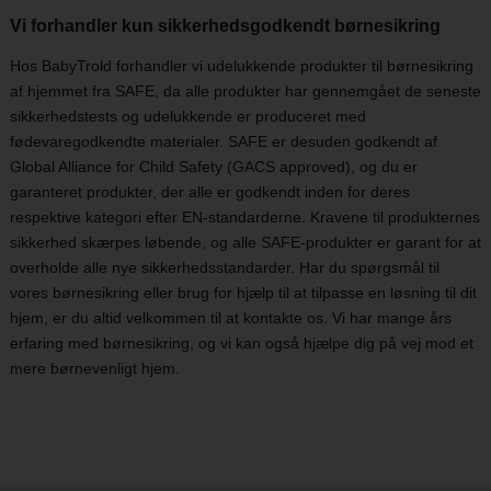
Vi forhandler kun sikkerhedsgodkendt børnesikring
Hos BabyTrold forhandler vi udelukkende produkter til børnesikring
af hjemmet fra SAFE, da alle produkter har gennemgået de seneste
sikkerhedstests og udelukkende er produceret med
fødevaregodkendte materialer. SAFE er desuden godkendt af
Global Alliance for Child Safety (GACS approved), og du er
garanteret produkter, der alle er godkendt inden for deres
respektive kategori efter EN-standarderne. Kravene til produkternes
sikkerhed skærpes løbende, og alle SAFE-produkter er garant for at
overholde alle nye sikkerhedsstandarder. Har du spørgsmål til
vores børnesikring eller brug for hjælp til at tilpasse en løsning til dit
hjem, er du altid velkommen til at kontakte os. Vi har mange års
erfaring med børnesikring, og vi kan også hjælpe dig på vej mod et
mere børnevenligt hjem.