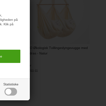
k,
nligheden på
k. Klik på
NONOMO Økologisk Tvillingeslyngevugge med
Fibermadras - Natur
2.499 kr.
På lager
Varenr.:
3411-11
Statistiske