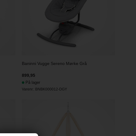
Baninni Vugge Sereno Mørke Grå
899,95
På lager
Varenr.:
BNBK000012-DGY