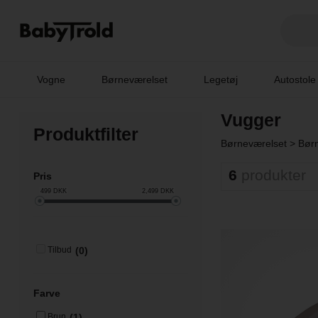
Vogne
Børneværelset
Legetøj
Autostole
Vugger
Produktfilter
Børneværelset
>
Børn
6
produkter
Pris
499
DKK
2,499
DKK
(0)
Tilbud
Farve
(1)
Brun