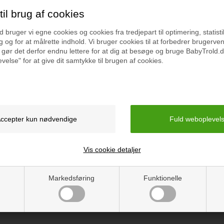
il brug af cookies
bruger vi egne cookies og cookies fra tredjepart til optimering, statisti
 og for at målrette indhold. Vi bruger cookies til at forbedrer brugerve
 gør det derfor endnu lettere for at dig at besøge og bruge BabyTrold.d
velse" for at give dit samtykke til brugen af cookies.
rey
Lionelo Pascal Grå Dove Vugge
499 kr.
På lager
Vis cookie detaljer
 GREY
Varenr.:
LO-PASCAL GREY DOVE
Markedsføring
Funktionelle