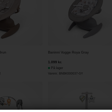
Brun
Baninni Vugge Roya Gray
1.099 kr.
På lager
R
Varenr.:
BNBK000037-GY