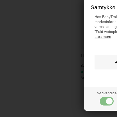
Samtykke t
Hos BabyTrold 
markedsføring
vores side og
"Fuld webople
Læs mere
Lionelo Otto, Cozy G
639 kr.
På lager
Varenr.:
LO-OTTO COZY
Nødvendige