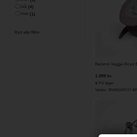
(4)
Grå
(1)
Hvid
Ryd alle filtre
Baninni Vugge Roya 
1.099 kr.
På lager
Varenr.:
BNBK000037-B