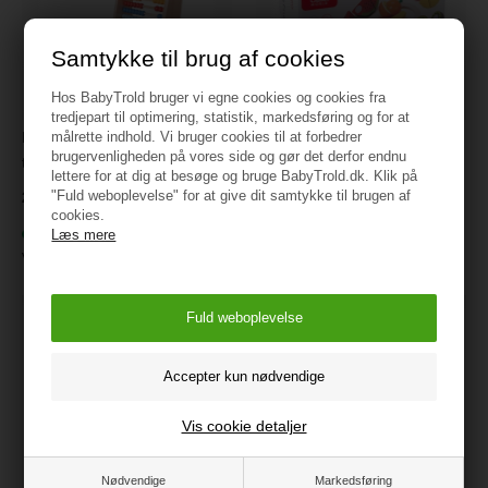
Samtykke til brug af cookies
Hos BabyTrold bruger vi egne cookies og cookies fra
tredjepart til optimering, statistik, markedsføring og for at
Kugleramme m/farvede
målrette indhold. Vi bruger cookies til at forbedrer
Skære frugt m/17 dele & i
brugervenligheden på vores side og gør det derfor endnu
trækugler +3 år
velcro
lettere for at dig at besøge og bruge BabyTrold.dk. Klik på
"Fuld weboplevelse" for at give dit samtykke til brugen af
200 kr.
149,95
cookies.
På lager
På lager
Læs mere
Varenr.:
14068
Varenr.:
14029
Vis cookie detaljer
Nødvendige
Markedsføring