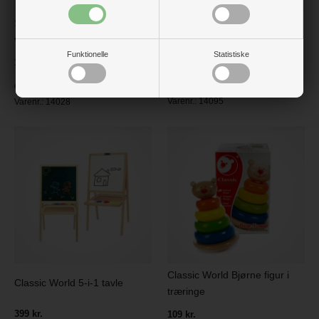
Skære grøntsager m/16 dele i
Træklodser m/instrukskort, frø
velcro
Funktionelle
Statistiske
119 kr.
149,95
På lager
På lager
Varenr.:
14095
Varenr.:
14028
Classic World Bjørne figur i
Classic World 5-i-1 tavle
træringe
399 kr.
109 kr.