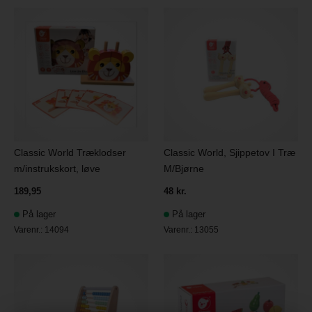
Classic World Træklodser
Classic World, Sjippetov I Træ
m/instrukskort, løve
M/Bjørne
189,95
48 kr.
På lager
På lager
Varenr.:
14094
Varenr.:
13055