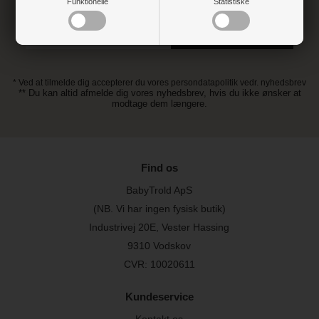
Funktionelle
Statistiske
* Ved at tilmelde dig accepterer du vores persondatapolitik vedr. nyhedsbrev
** Du kan altid afmelde dig vores nyhedsbrev, hvis du ikke ønsker at
modtage dem længere.
Find os
BabyTrold ApS
(NB. Vi har ingen fysisk butik)
Industrivej 20E, Vester Hassing
9310 Vodskov
CVR: 10020611
Kundeservice
Kontakt os