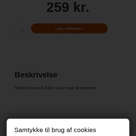
259 kr.
Beskrivelse
Start foroven & bilen suser ned af rammen.
Specifikationer
Samtykke til brug af cookies