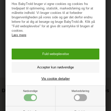
PVC Fri Emballage
Hos BabyTrold bruger vi egne cookies og cookies fra
tredjepart til optimering, statistik, markedsføring og for at
13x38x33 cm
målrette indhold. Vi bruger cookies til at forbedrer
brugervenligheden på vores side og gør det derfor endnu
lettere for at dig at besøge og bruge BabyTrold.dk. Klik på
FSC træ
"Fuld weboplevelse" for at give dit samtykke til brugen af
cookies.
Læs mere
Vejledning
Vis cookie detaljer
Det kan blive endnu billigere at handle hos
Nødvendige
Markedsføring
os! ;-)
Tilmeld dig vores nyhedsbrev og gå ikke glip af gode tilbud