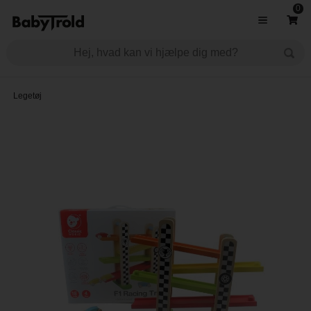
0
Legetøj