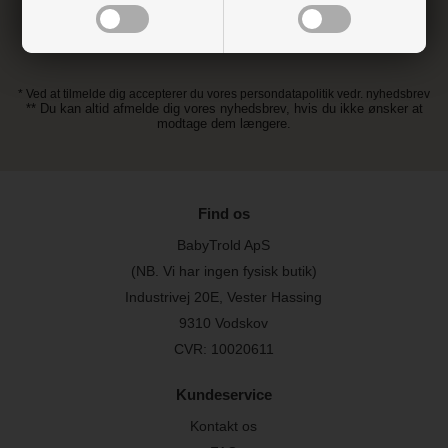
* Ved at tilmelde dig accepterer du vores persondatapolitik vedr. nyhedsbrev
** Du kan altid afmelde dig vores nyhedsbrev, hvis du ikke ønsker at
modtage dem længere.
Find os
BabyTrold ApS
(NB. Vi har ingen fysisk butik)
Industrivej 20E, Vester Hassing
9310 Vodskov
CVR: 10020611
Kundeservice
Kontakt os