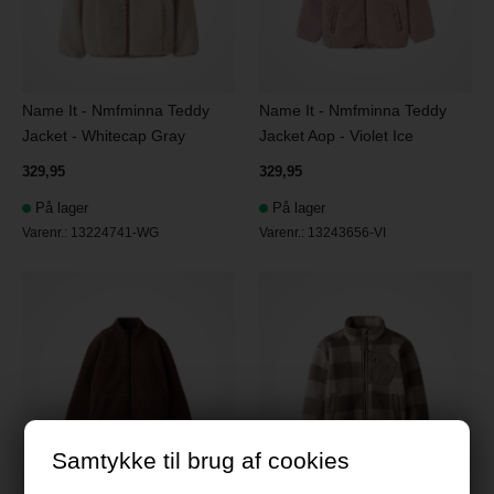
Name It - Nmfminna Teddy
Name It - Nmfminna Teddy
Jacket - Whitecap Gray
Jacket Aop - Violet Ice
329,95
329,95
På lager
På lager
Varenr.:
13224741-WG
Varenr.:
13243656-VI
Samtykke til brug af cookies