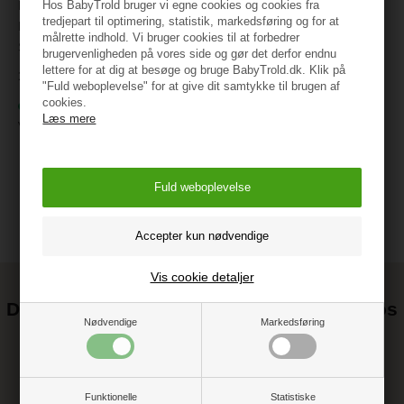
Hos BabyTrold bruger vi egne cookies og cookies fra
Name It - NMMBULIN LS
Name It - Nmmmonico
tredjepart til optimering, statistik, markedsføring og for at
NREG TEDDY CARD -
Sherpa Jacket Check - Fossil
målrette indhold. Vi bruger cookies til at forbedrer
Shopping Bag
brugervenligheden på vores side og gør det derfor endnu
299,95
lettere for at dig at besøge og bruge BabyTrold.dk. Klik på
169,95
På lager
"Fuld weboplevelse" for at give dit samtykke til brugen af
cookies.
På lager
Varenr.:
13250736-F
Læs mere
Varenr.:
13261269-SB
Vis cookie detaljer
Det kan blive endnu billigere at handle hos
Nødvendige
Markedsføring
os! ;-)
Tilmeld dig vores nyhedsbrev og gå ikke glip af gode tilbud
Funktionelle
Statistiske