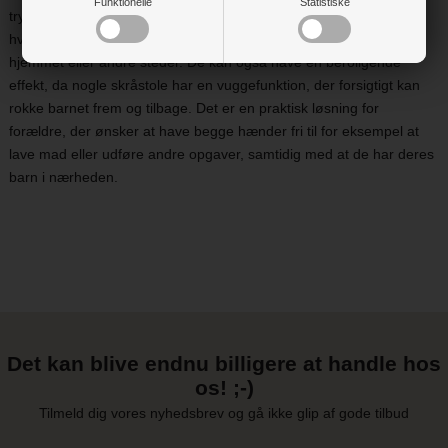
Funktionelle
Statistiske
trygge og afslappede. Skråstole er ofte lette og transportable,
hvilket gør det nemt for forældre at have barnet med rundt i
hjemmet eller andre steder. De kan også have en beroligende
effekt, da nogle skråstole har en vuggefunktion, der forsigtigt kan
rokke barnet frem og tilbage. Det er en praktisk løsning for
forældre, der ønsker at have begge hænder fri til for eksempel at
lave mad eller udføre andre opgaver, samtidig med at de har deres
barn i nærheden.
Det kan blive endnu billigere at handle hos
os! ;-)
Tilmeld dig vores nyhedsbrev og gå ikke glip af gode tilbud