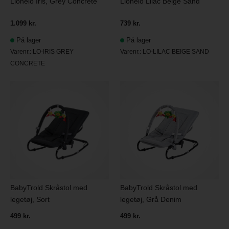
Lionelo Iris, Grey Concrete
Lionelo Lilac Beige Sand
1.099 kr.
739 kr.
På lager
På lager
Varenr.:
LO-IRIS GREY
Varenr.:
LO-LILAC BEIGE SAND
CONCRETE
BabyTrold Skråstol med
BabyTrold Skråstol med
legetøj, Sort
legetøj, Grå Denim
499 kr.
499 kr.