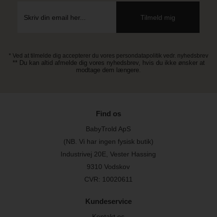
* Ved at tilmelde dig accepterer du vores persondatapolitik vedr. nyhedsbrev
** Du kan altid afmelde dig vores nyhedsbrev, hvis du ikke ønsker at
modtage dem længere.
Find os
BabyTrold ApS
(NB. Vi har ingen fysisk butik)
Industrivej 20E, Vester Hassing
9310 Vodskov
CVR: 10020611
Kundeservice
Kontakt os