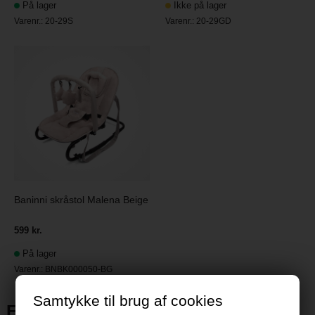
På lager
Ikke på lager
Varenr.:
20-29S
Varenr.:
20-29GD
Baninni skråstol Malena Beige
599 kr.
På lager
Varenr.:
BNBK000050-BG
Samtykke til brug af cookies
FAQ: