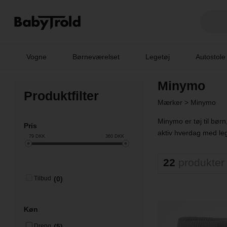
Vogne
Børneværelset
Legetøj
Autostole
Minymo
Produktfilter
Mærker
>
Minymo
Minymo er tøj til bør
Pris
aktiv hverdag med leg 
79
DKK
360
DKK
22
produkter
(0)
Tilbud
Køn
(5)
Dreng