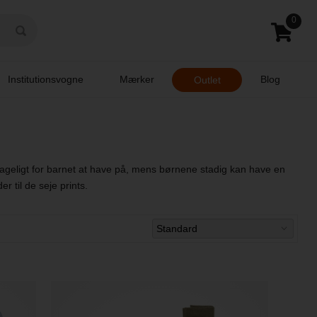
0
Institutionsvogne
Mærker
Blog
Outlet
ehageligt for barnet at have på, mens børnene stadig kan have en
r til de seje prints.