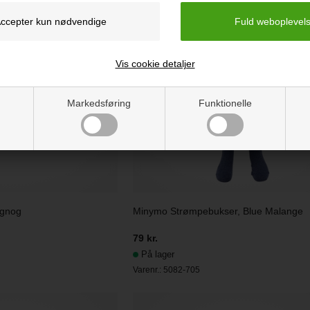
Vis cookie detaljer
Markedsføring
Funktionelle
ggnog
Minymo Strømpebukser, Blue Malange
79 kr.
På lager
Varenr.:
5082-705