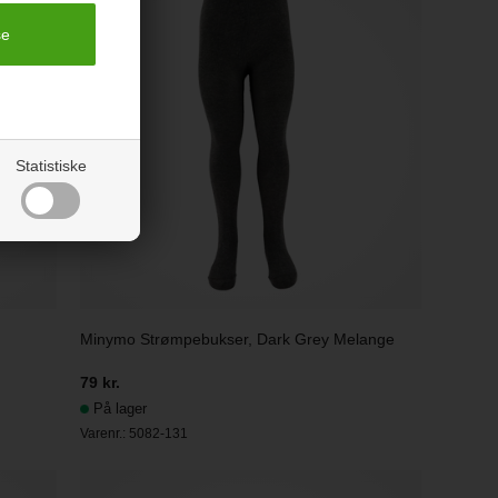
Statistiske
Minymo Strømpebukser, Dark Grey Melange
79 kr.
På lager
Varenr.:
5082-131