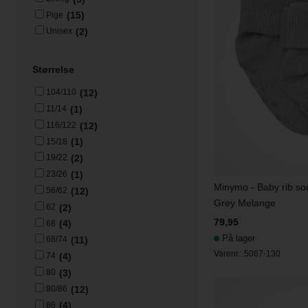
(15)
Pige
(2)
Unisex
Størrelse
(12)
104/110
(1)
11/14
(12)
116/122
(1)
15/18
(2)
19/22
(1)
23/26
Minymo - Baby rib soc
(12)
56/62
Grey Melange
(2)
62
79,95
(4)
68
På lager
(11)
68/74
Varenr.:
5067-130
(4)
74
(3)
80
(12)
80/86
(4)
86