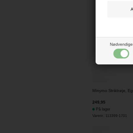
Nødvendige
Minymo Striktrøje, E
249,95
På lager
Varenr.:
113399-1701