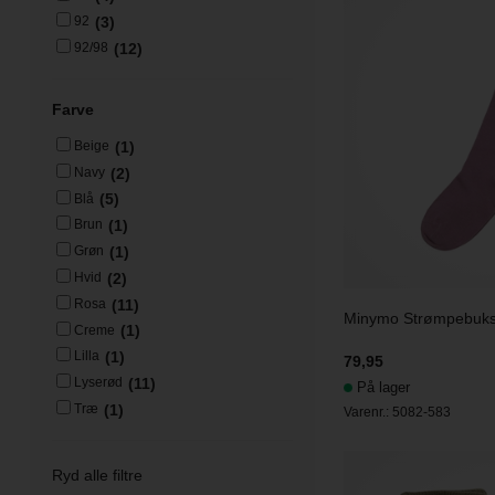
(3)
92
(12)
92/98
Farve
(1)
Beige
(2)
Navy
(5)
Blå
(1)
Brun
(1)
Grøn
(2)
Hvid
(11)
Rosa
Minymo Strømpebuks
(1)
Creme
(1)
Lilla
79,95
(11)
Lyserød
På lager
(1)
Træ
Varenr.:
5082-583
Ryd alle filtre