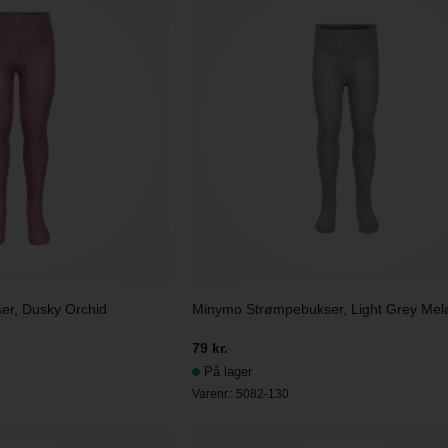
r, Dusky Orchid
Minymo Strømpebukser, Light Grey Mel
79 kr.
På lager
Varenr.:
5082-130