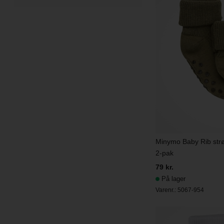
Minymo Baby Rib str
2-pak
79 kr.
På lager
Varenr.:
5067-954