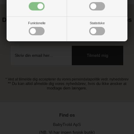
Det kan blive endnu billigere at handle hos
Funktionelle
Statistiske
os! ;-)
Tilmeld dig vores nyhedsbrev og gå ikke glip af gode tilbud
* Ved at tilmelde dig accepterer du vores persondatapolitik vedr. nyhedsbrev
** Du kan altid afmelde dig vores nyhedsbrev, hvis du ikke ønsker at
modtage dem længere.
Find os
BabyTrold ApS
(NB. Vi har ingen fysisk butik)