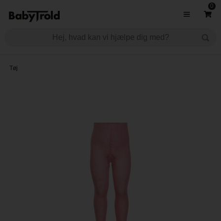
0
Tøj