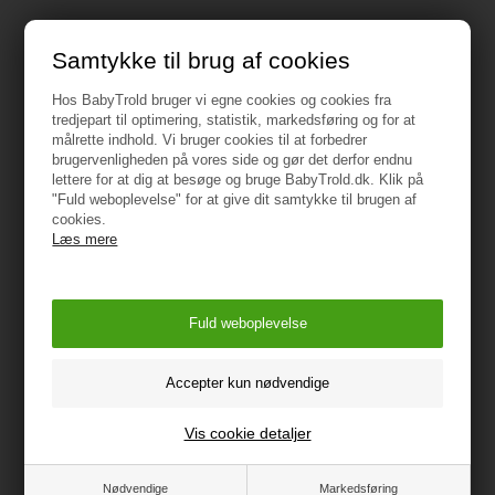
Samtykke til brug af cookies
Specifikationer
Hos BabyTrold bruger vi egne cookies og cookies fra
tredjepart til optimering, statistik, markedsføring og for at
målrette indhold. Vi bruger cookies til at forbedrer
Materiale: 80% bomuld, 17% polyamid og 3%
brugervenligheden på vores side og gør det derfor endnu
elastan
lettere for at dig at besøge og bruge BabyTrold.dk. Klik på
"Fuld weboplevelse" for at give dit samtykke til brugen af
Vaskes ved skånsomt ved 40°
cookies.
Læs mere
Tåler ikke tørretumbling
Vejledning
Vis cookie detaljer
Nødvendige
Markedsføring