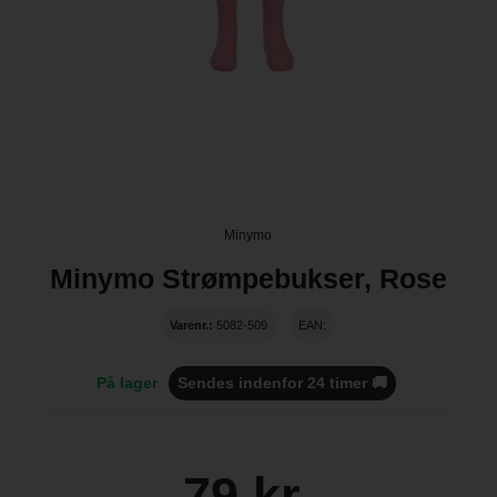
Minymo
Minymo Strømpebukser, Rose
Varenr.:
5082-509
EAN:
På lager
Sendes indenfor 24 timer 🚚
79 kr.