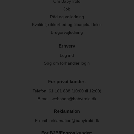
Om BabyTrold
Job
Råd og vejledning
Kvalitet, sikkerhed og tilbagekaldelse
Brugervejledning
Erhverv
Log ind
Søg om forhandler login
For privat kunder:
Telefon:
61 101 888
(10:00 til 12:00)
E-mail: webshop@babytrold.dk
Reklamation
E-mail: reklamation@babytrold.dk
For B2B/Engros kunder: