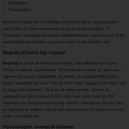
Ulddragter
Fleecejakker
Alt vores overtøj fås i forskellige størrelser, farver og materialer,
men fælles for hele sortimentet er, at det er god kvalitet. Vi
forhandler udelukkende danske kvalitetsbrands, som lever op til de
europæiske standarder, og som er skabt til det danske vejr.
Regntøj til børns leg i regnen
Regntøj
er en af de former for overtøj, som alle børn bør have
mindst et sæt af i garderoben. De fleste børn elsker at være ude i
regnen og hoppe i vandpytter, og derfor vil regntøjet flittigt blive
brugt i regnfulde perioder. Når du skal vælge regntøj til dit barn, skal
du kigge på kvaliteten. Sørg for at vælge et sæt, der har et
vandsøjletryk på minimum 5.000 millimeter, men helst 10.000
millimeter for længerevarende leg udenfor. Derudover skal du sikre,
at regntøjet er åndbart, så dit barn ikke kommer til at blive for varm
under den aktive let.
Flyverdragter: overtøj til vinteren