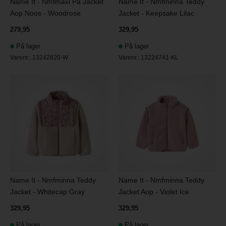
Name It - Nmfmaxi Pa Jacket
Name It - Nmfminna Teddy
Aop Noos - Woodrose
Jacket - Keepsake Lilac
279,95
329,95
På lager
På lager
Varenr.:
13242820-W
Varenr.:
13224741-KL
Name It - Nmfminna Teddy
Name It - Nmfminna Teddy
Jacket - Whitecap Gray
Jacket Aop - Violet Ice
329,95
329,95
På lager
På lager