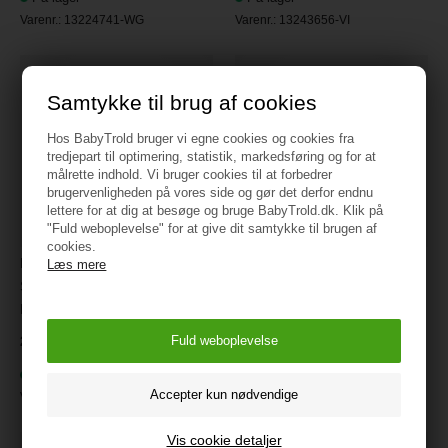
Varenr.:
13224741-WG
Varenr.:
13243656-VI
Samtykke til brug af cookies
Hos BabyTrold bruger vi egne cookies og cookies fra
tredjepart til optimering, statistik, markedsføring og for at
målrette indhold. Vi bruger cookies til at forbedrer
brugervenligheden på vores side og gør det derfor endnu
lettere for at dig at besøge og bruge BabyTrold.dk. Klik på
"Fuld weboplevelse" for at give dit samtykke til brugen af
cookies.
Name It - Nmmalfa08
Name It - Nmmalfa08
Læs mere
Softshell Bib Pant Aop Fo -
Softshell Jacket Aop Fo -
Morel
Morel
299,95
329,95
På lager
På lager
Varenr.:
13236555-M
Varenr.:
13236557-M
Vis cookie detaljer