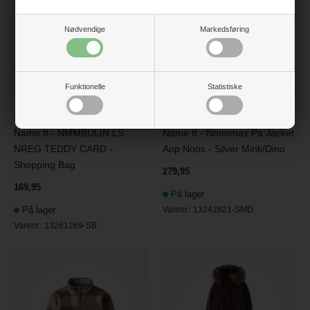
Nødvendige
Markedsføring
Funktionelle
Statistiske
Name It - NMMBULIN LS
Name It - Nmmmax Pa Jacket
NREG TEDDY CARD -
Aop Noos - Silver Mink/Dino
Shopping Bag
279,95
169,95
På lager
På lager
Varenr.:
13242821-SMD
Varenr.:
13261269-SB