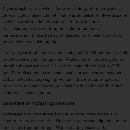
Flyverdragter
er essentielle for børns vintergarderobe og sikrer at
de kan nyde vinteren uden at fryse. Når du vælger en flyverdragt, er
kvalitet, varmeisolering og vandtæthed nøglefaktorer.
Kvalitetsmaterialer sikrer dragtens holdbarhed, mens
varmeisolering, åndbarhed og vandtæthed garanterer komfort og
beskyttelse mod kulde og fugt.
Find en flyverdragt med et vandsøjletryk på 10.000 millimeter, så dit
barn kan være ude i mange timer. Åndbarhed er nødvendigt for at
undgå ophobning af sved. Her skal du sigte efter minimum 3000
g/m2/24h. Sidst, men ikke mindst, skal størrelsen være passende,
så barnet kan bevæge sig frit. For børn under tre år, brug deres
højde som indikator. Overtøj bør også tillade en løs håndfuld stof i
skridtet for optimal komfort.
Essentielt termotøj til garderoben
Termotøj
kan bruges til alle årstider, alt efter materialerne. Om
vinteren er termosæt med uld indvendigt en nødvendighed sammen
med en tyk trøje under tøjet. Uldens naturlige isolerende