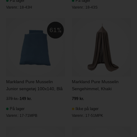
På lager
På lager
Varenr.:
18-43H
Varenr.:
18-43S
61
Markland Pure Musselin
Markland Pure Musselin
Junior sengetøj 100x140, Blå
Sengehimmel, Khaki
379 kr.
149 kr.
799 kr.
På lager
Ikke på lager
Varenr.:
17-71MPB
Varenr.:
17-51MPK