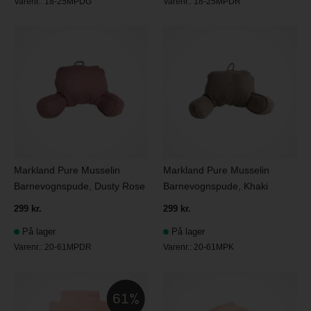
Varenr.:
18-25MPDG
Varenr.:
18-25MPDR
Markland Pure Musselin
Markland Pure Musselin
Barnevognspude, Dusty Rose
Barnevognspude, Khaki
299 kr.
299 kr.
På lager
På lager
Varenr.:
20-61MPDR
Varenr.:
20-61MPK
61