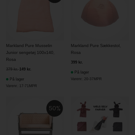
Markland Pure Musselin
Markland Pure Sækkestol,
Junior sengetøj 100x140,
Rosa
Rosa
399 kr.
379 kr.
149 kr.
På lager
På lager
Varenr.:
20-37MPR
Varenr.:
17-71MPR
50