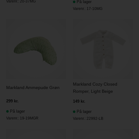
Varenr.:
20-37MG
På lager
Varenr.:
17-10MG
Markland Cozy Closed
Markland Ammepude Grøn
Romper, Light Beige
299 kr.
149 kr.
På lager
På lager
Varenr.:
19-19MGR
Varenr.:
22992-LB