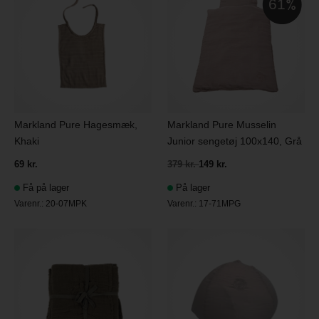
61
Markland Pure Hagesmæk,
Markland Pure Musselin
Khaki
Junior sengetøj 100x140, Grå
69 kr.
379 kr.
149 kr.
Få på lager
På lager
Varenr.:
20-07MPK
Varenr.:
17-71MPG