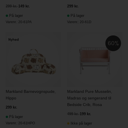
299 kr.
149 kr.
299 kr.
På lager
På lager
Varenr.:
20-61PA
Varenr.:
20-61D
60
Markland Barnevognspude,
Markland Pure Musselin,
Hippo
Madras og sengerand til
Bedside Crib, Rosa
299 kr.
499 kr.
199 kr.
På lager
Varenr.:
20-61HPO
Ikke på lager