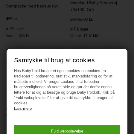
Markland Baby Sengetøj
Startpakke med badeudstyr
70x100, Grå
499 kr.
299 kr.
99 kr.
På lager
På lager
Varenr.:
50018
Varenr.:
17-61MG
Samtykke til brug af cookies
Hos BabyTrold bruger vi egne cookies og cookies fra
tredjepart til optimering, statistik, markedsføring og for at
målrette indhold. Vi bruger cookies til at forbedrer
brugervenligheden på vores side og gør det derfor endnu
lettere for at dig at besøge og bruge BabyTrold.dk. Klik på
"Fuld weboplevelse" for at give dit samtykke til brugen af
cookies.
Læs mere
Markland Badehåndklæde,
Markland Hagesmæk,
Grå
Mustard gul
179 kr.
79 kr.