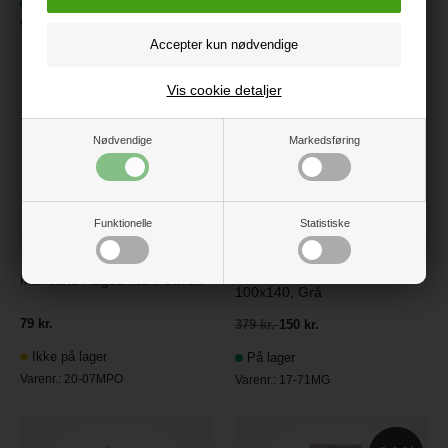
På lager
Ikke på lager
Varenr.:
18-25MG
Varenr.:
20-07MPM
Vis cookie detaljer
60
Nødvendige
Markedsføring
Funktionelle
Statistiske
Markland Junior sengetøj
Markland Hagesmæk, Oliven
100x140, Grå
79 kr.
379 kr.
150 kr.
Ikke på lager
På lager
Varenr.:
20-07MPO
Varenr.:
17-71MG