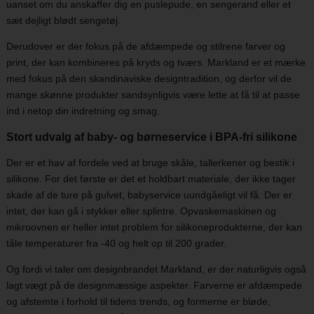
uanset om du anskaffer dig en puslepude, en sengerand eller et
sæt dejligt blødt sengetøj.
Derudover er der fokus på de afdæmpede og stilrene farver og
print, der kan kombineres på kryds og tværs. Markland er et mærke
med fokus på den skandinaviske designtradition, og derfor vil de
mange skønne produkter sandsynligvis være lette at få til at passe
ind i netop din indretning og smag.
Stort udvalg af baby- og børneservice i BPA-fri silikone
Der er et hav af fordele ved at bruge skåle, tallerkener og bestik i
silikone. For det første er det et holdbart materiale, der ikke tager
skade af de ture på gulvet, babyservice uundgåeligt vil få. Der er
intet, der kan gå i stykker eller splintre. Opvaskemaskinen og
mikroovnen er heller intet problem for silikoneprodukterne, der kan
tåle temperaturer fra -40 og helt op til 200 grader.
Og fordi vi taler om designbrandet Markland, er der naturligvis også
lagt vægt på de designmæssige aspekter. Farverne er afdæmpede
og afstemte i forhold til tidens trends, og formerne er bløde,