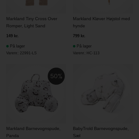
Markland Tiny Cross Over
Markland Kløver Højstol med
Romper, Light Sand
hynde
149 kr.
799 kr.
På lager
På lager
Varenr.:
22991-LS
Varenr.:
HC-113
50
Markland Barnevognspude,
BabyTrold Barnevognspude,
Panda
Sæl