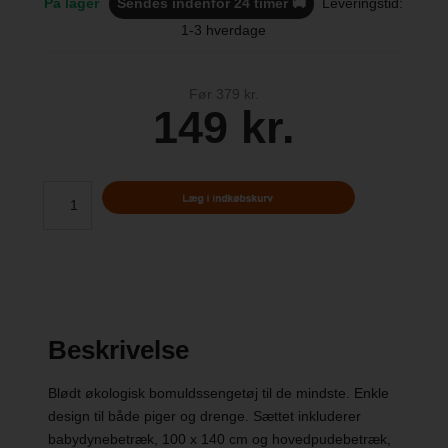
På lager
Sendes indenfor 24 timer 🚚
Leveringstid:
1-3 hverdage
Før 379 kr.
149 kr.
Beskrivelse
Blødt økologisk bomuldssengetøj til de mindste. Enkle
design til både piger og drenge. Sættet inkluderer
babydynebetræk, 100 x 140 cm og hovedpudebetræk,