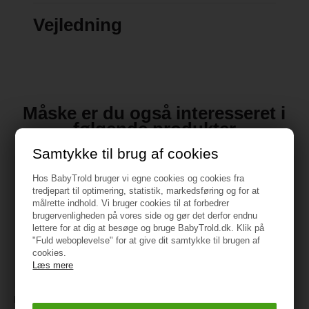
Vejledning
Måske er du også interesseret i
følgende produkter
Samtykke til brug af cookies
Hos BabyTrold bruger vi egne cookies og cookies fra
tredjepart til optimering, statistik, markedsføring og for at
målrette indhold. Vi bruger cookies til at forbedrer
brugervenligheden på vores side og gør det derfor endnu
lettere for at dig at besøge og bruge BabyTrold.dk. Klik på
"Fuld weboplevelse" for at give dit samtykke til brugen af
cookies.
Læs mere
Markland Junior sengetøj
Markland Junior sengetøj