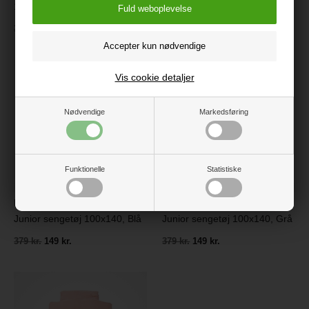
100x140, Grå
100x140, Hippo
379 kr.
150 kr.
379 kr.
Vis cookie detaljer
Nødvendige
Markedsføring
Funktionelle
Statistiske
Markland Pure Musselin
Markland Pure Musselin
Junior sengetøj 100x140, Blå
Junior sengetøj 100x140, Grå
379 kr.
149 kr.
379 kr.
149 kr.