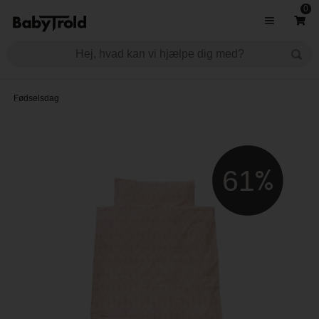
0
Fødselsdag
61