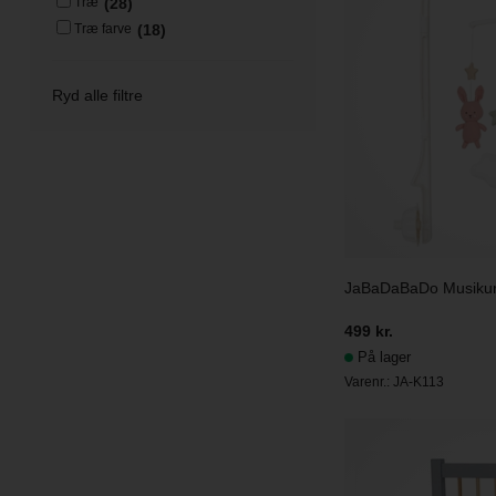
(28)
Træ
(18)
Træ farve
Ryd alle filtre
JaBaDaBaDo Musiku
499 kr.
På lager
Varenr.:
JA-K113