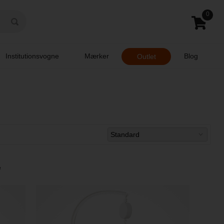
0
Institutionsvogne
Mærker
Blog
Outlet
e