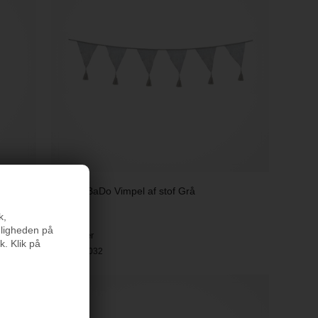
JaBaDaBaDo Vimpel af stof Grå
k,
149 kr.
nligheden på
På lager
k. Klik på
Varenr.:
K032