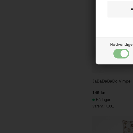
Nødvendige
JaBaDaBaDo Vimpel a
149 kr.
På lager
Varenr.:
K031