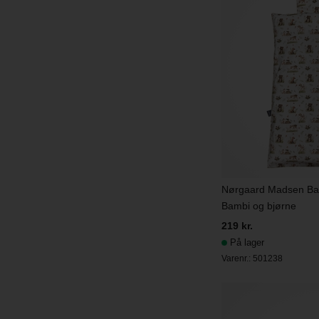
Nørgaard Madsen Ba
Bambi og bjørne
219 kr.
På lager
Varenr.:
501238