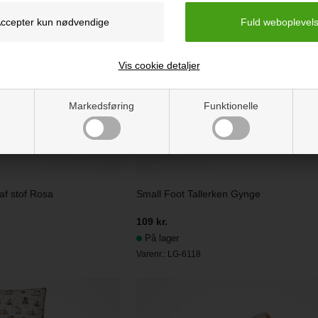
Vis cookie detaljer
Markedsføring
Funktionelle
f stof Rosa
Small Foot Tallerken Gynge
109 kr.
På lager
Varenr.:
LG-6118