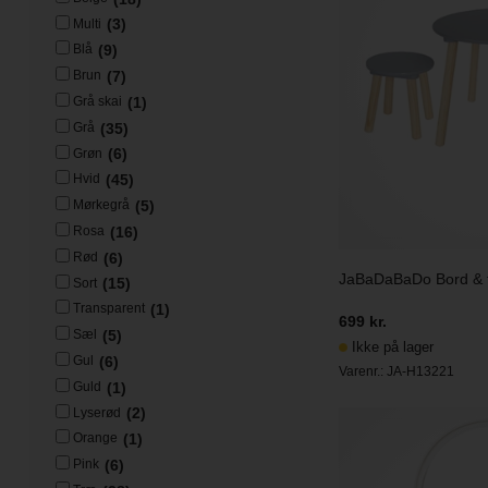
(3)
Multi
(9)
Blå
(7)
Brun
(1)
Grå skai
(35)
Grå
(6)
Grøn
(45)
Hvid
(5)
Mørkegrå
(16)
Rosa
(6)
Rød
JaBaDaBaDo Bord & 
(15)
Sort
(1)
Transparent
699 kr.
(5)
Sæl
Ikke på lager
(6)
Gul
Varenr.:
JA-H13221
(1)
Guld
(2)
Lyserød
(1)
Orange
(6)
Pink