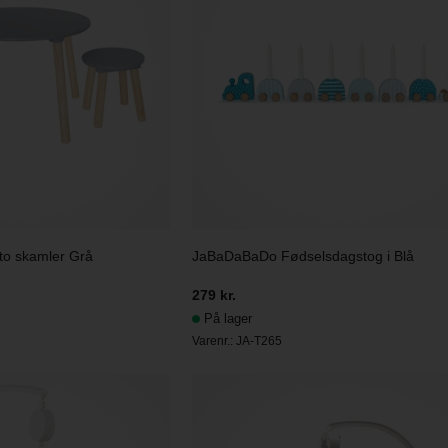
to skamler Grå
JaBaDaBaDo Fødselsdagstog i Blå
279 kr.
På lager
Varenr.:
JA-T265