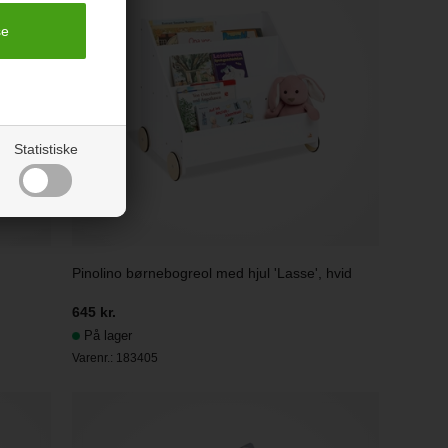
Statistiske
Pinolino børnebogreol med hjul 'Lasse', hvid
645 kr.
På lager
Varenr.:
183405