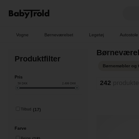
Vogne
Børneværelset
Legetøj
Autostole
Børneværel
Produktfilter
Børnemøbler og t
Pris
242
produkte
59
DKK
2,499
DKK
(17)
Tilbud
Farve
(18)
Beige