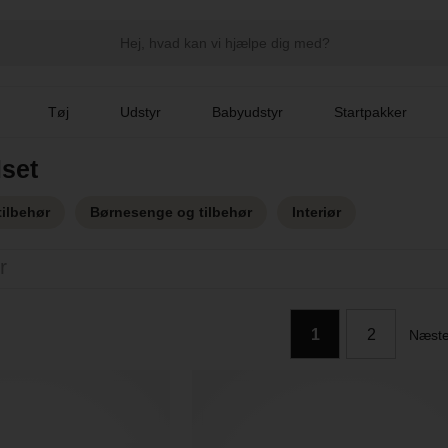
Tøj
Udstyr
Babyudstyr
Startpakker
set
ilbehør
Børnesenge og tilbehør
Interiør
r
1
2
Næst