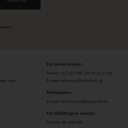
længere.
For privat kunder:
Telefon:
61 101 888
(10:00 til 12:00)
ler login
E-mail: webshop@babytrold.dk
Reklamation
E-mail: reklamation@babytrold.dk
For B2B/Engros kunder:
Telefon:
96 300 888