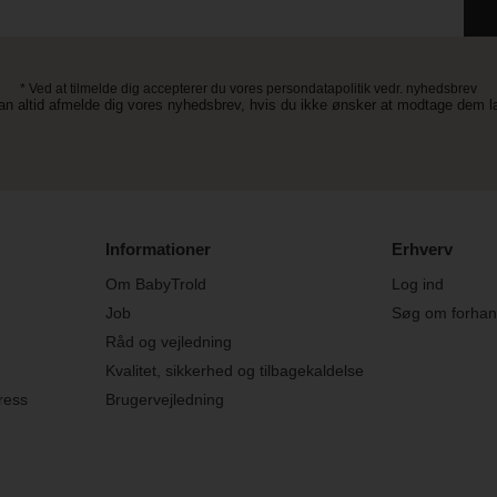
* Ved at tilmelde dig accepterer du vores persondatapolitik vedr. nyhedsbrev
an altid afmelde dig vores nyhedsbrev, hvis du ikke ønsker at modtage dem 
Informationer
Erhverv
Om BabyTrold
Log ind
Job
Søg om forhand
Råd og vejledning
Kvalitet, sikkerhed og tilbagekaldelse
ress
Brugervejledning