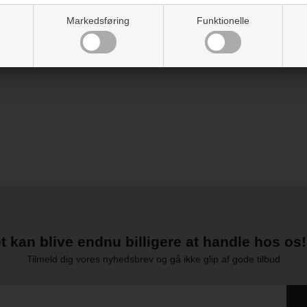
Anbefales til børn over 3 
Markedsføring
Funktionelle
Vejledning
t kan blive endnu billigere at handle hos os! 
Tilmeld dig vores nyhedsbrev og gå ikke glip af gode tilbud