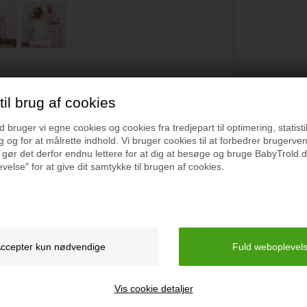
il brug af cookies
Specifikation
bruger vi egne cookies og cookies fra tredjepart til optimering, statisti
 og for at målrette indhold. Vi bruger cookies til at forbedrer brugerve
l.
 gør det derfor endnu lettere for at dig at besøge og bruge BabyTrold.d
Lakeret: MDF, lakeret pin
velse" for at give dit samtykke til brugen af cookies.
værelse! Bordet har masser af
Bordet har en lille ekstra
2-delt: 1 skammel, 1 bor
t værdifulde ting og smykker
il bordet, så de små kan sidde
Taburet: B 37 cm, D 28 
 looks.
Bord: B 70 cm, D 40 cm,
Bordplade højde 57 cm me
Vis cookie detaljer