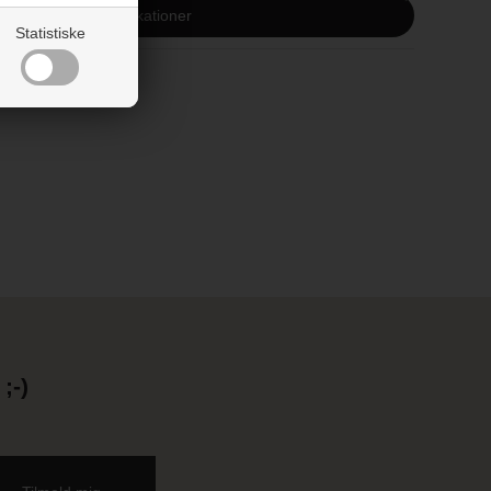
år
Vis alle specifikationer
Statistiske
;-)