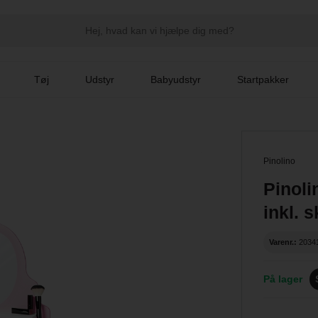
Tøj
Udstyr
Babyudstyr
Startpakker
Pinolino
Pinoli
inkl. 
Varenr.:
2034
På lager