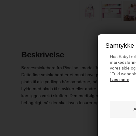
Samtykke t
Beskrivelse
Hos BabyTrold 
markedsføring
Børnesminkebord fra Pinolino i model Jasmin, inkl. skamme
vores side og
"Fuld webople
Dette fine sminkebord er et must have på ethvert lyserødt 
Læs mere
plads til alle yndlings hårspænderne, hårbørsten og sminke. 
hylde med plads til smykker eller andre fine småting. Særlig
kan ligges væk i skuffen. Den medfølgende taburet passer t
behageligt, når der skal laves frisurer og farverige make-up