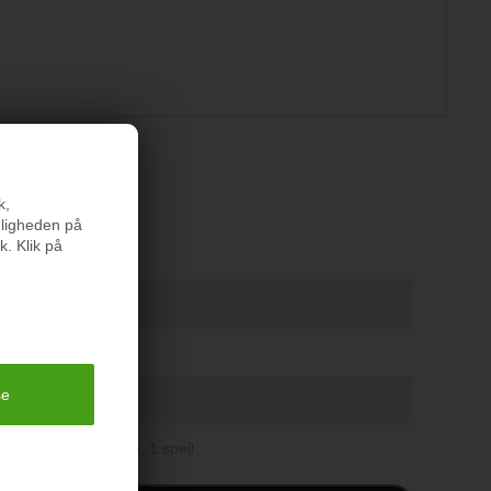
er
k,
nligheden på
k. Klik på
k og hvid
d
cm, H 33 cm
 H 97 cm
d 1 skuffe, 1 hylde, 1 spejl