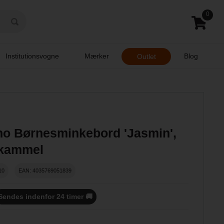
0
Institutionsvogne
Mærker
Blog
Outlet
no Børnesminkebord 'Jasmin',
skammel
10
EAN: 4035769051839
Sendes indenfor 24 timer 🚚