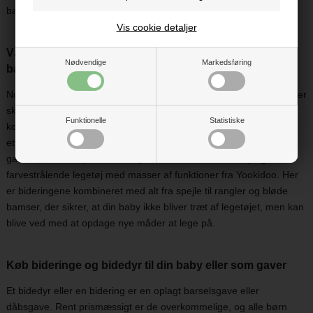
babys små hænder at holde fast i.
Vis cookie detaljer
Vælg en bidering med indbygget underholdning til din
Nødvendige
Markedsføring
baby
Nogle gange er en simpel bidering i naturgummi lige præcis det, der
skal til – og andre gange vil din baby elske, at bideringen er
Funktionelle
Statistiske
kombineret med lyde og noget at se og føle på. Derfor har vi også
et stort udvalg af aktivitetslegetøj med indbyggede bideringe. Det
gælder for eksempel de fine dyr fra franske Moulin Roty og det
farvestrålende legetøj med masser af funktioner fra Yookidoo. Her
er bideringene kombineret med alt fra spejle til rangler og bløde
bamser, der sikrer, at din baby ikke bliver træt af legetøjet, men kan
blive ved med at opdage nye måder at lege på.
Køb bideringe og bidedyr til din baby eller som gaver
Et bidedyr eller en bidering er en oplagt barselsgave eller
dåbsgave. Rent prismæssigt er de overkommelige, og alle børn