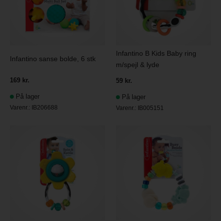
Infantino B Kids Baby ring
Infantino sanse bolde, 6 stk
m/spejl & lyde
169 kr.
59 kr.
På lager
På lager
Varenr.:
IB206688
Varenr.:
IB005151