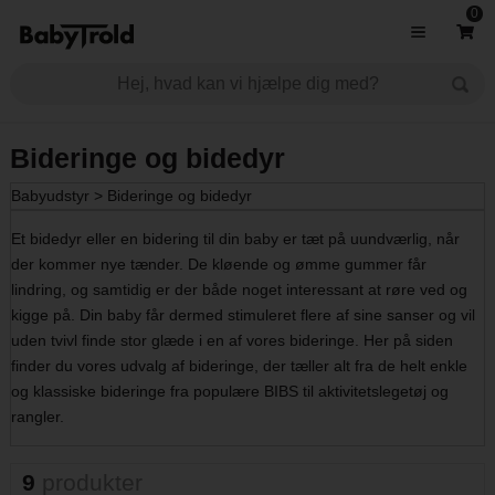
0
Bideringe og bidedyr
Babyudstyr
>
Bideringe og bidedyr
Et bidedyr eller en bidering til din baby er tæt på uundværlig, når
der kommer nye tænder. De kløende og ømme gummer får
lindring, og samtidig er der både noget interessant at røre ved og
kigge på. Din baby får dermed stimuleret flere af sine sanser og vil
uden tvivl finde stor glæde i en af vores bideringe. Her på siden
finder du vores udvalg af bideringe, der tæller alt fra de helt enkle
og klassiske bideringe fra populære BIBS til aktivitetslegetøj og
rangler.
9
produkter