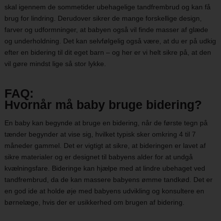
skal igennem de sommetider ubehagelige tandfrembrud og kan få
brug for lindring. Derudover sikrer de mange forskellige design,
farver og udformninger, at babyen også vil finde masser af glæde
og underholdning. Det kan selvfølgelig også være, at du er på udkig
efter en bidering til dit eget barn – og her er vi helt sikre på, at den
vil gøre mindst lige så stor lykke.
FAQ:
Hvornår må baby bruge bidering?
En baby kan begynde at bruge en bidering, når de første tegn på
tænder begynder at vise sig, hvilket typisk sker omkring 4 til 7
måneder gammel. Det er vigtigt at sikre, at bideringen er lavet af
sikre materialer og er designet til babyens alder for at undgå
kvælningsfare. Bideringe kan hjælpe med at lindre ubehaget ved
tandfrembrud, da de kan massere babyens ømme tandkød. Det er
en god ide at holde øje med babyens udvikling og konsultere en
børnelæge, hvis der er usikkerhed om brugen af bidering.