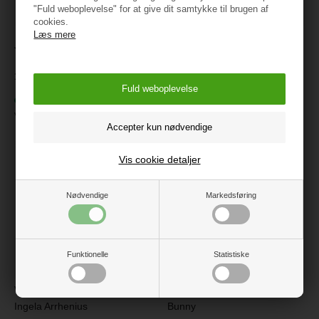
"Fuld weboplevelse" for at give dit samtykke til brugen af
cookies.
Læs mere
JaBaDaBaDo Xylofon Teddy
Sølv trompet i plast
109 kr.
229 kr.
På lager
På lager
Varenr.:
C2520
Varenr.:
323802
Vis cookie detaljer
Nødvendige
Markedsføring
Funktionelle
Statistiske
VILAC Tromme i metal -
JaBaDaBaDo Musiksæt
Ingela Arrhenius
Bunny