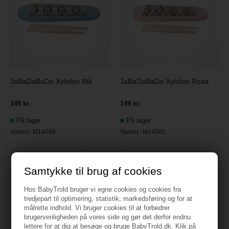
JaBaDaBaDo Xylofon Blå
JaBaDaBaDo Xylofon Rosa
149 kr.
149 kr.
På lager
På lager
Varenr.:
M14086
Varenr.:
M14085
Samtykke til brug af cookies
Hos BabyTrold bruger vi egne cookies og cookies fra
tredjepart til optimering, statistik, markedsføring og for at
målrette indhold. Vi bruger cookies til at forbedrer
brugervenligheden på vores side og gør det derfor endnu
lettere for at dig at besøge og bruge BabyTrold.dk. Klik på