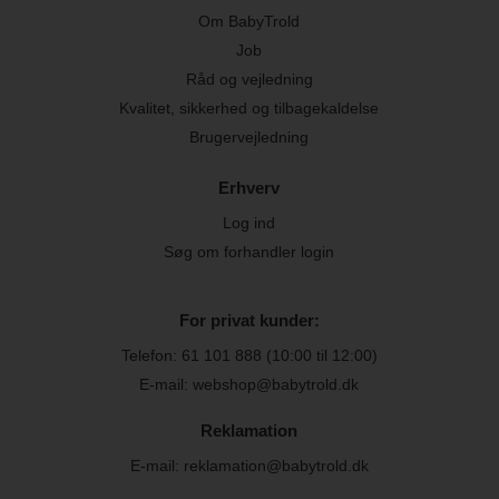
Om BabyTrold
Job
Råd og vejledning
Kvalitet, sikkerhed og tilbagekaldelse
Brugervejledning
Erhverv
Log ind
Søg om forhandler login
For privat kunder:
Telefon:
61 101 888
(10:00 til 12:00)
E-mail: webshop@babytrold.dk
Reklamation
E-mail: reklamation@babytrold.dk