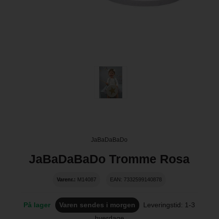
JaBaDaBaDo
JaBaDaBaDo Tromme Rosa
Varenr.:
M14087
EAN: 7332599140878
På lager
Varen sendes i morgen
Leveringstid: 1-3
hverdage