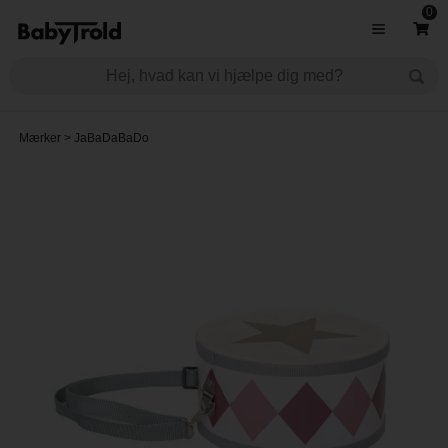
0
Mærker
>
JaBaDaBaDo