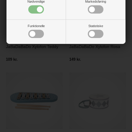
Nødvendige
Markedsføring
Funktionelle
Statistiske
JaBaDaBaDo Xylofon Teddy
JaBaDaBaDo Xylofon Rosa
109 kr.
149 kr.