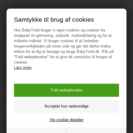
229 kr.
99 kr.
Samtykke til brug af cookies
Hos BabyTrold bruger vi egne cookies og cookies fra
tredjepart til optimering, statistik, markedsføring og for at
målrette indhold. Vi bruger cookies til at forbedrer
brugervenligheden på vores side og gør det derfor endnu
lettere for at dig at besøge og bruge BabyTrold.dk. Klik på
"Fuld weboplevelse" for at give dit samtykke til brugen af
cookies.
Læs mere
JaBaDaBaDo Tamburin
JaBaDaBaDo Tromme Blå
Tromme Rosa
199 kr.
99 kr.
Vis cookie detaljer