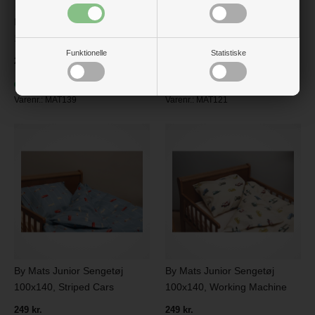
By Mats Junior Sengetøj
By Mats Junior Sengetøj
100x140, Green Village
100x140, Space Universe
Funktionelle
Statistiske
249 kr.
249 kr.
På lager
På lager
Varenr.:
MAT139
Varenr.:
MAT121
By Mats Junior Sengetøj
By Mats Junior Sengetøj
100x140, Striped Cars
100x140, Working Machine
249 kr.
249 kr.