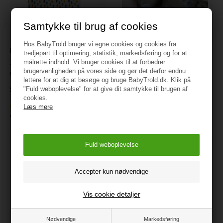
Samtykke til brug af cookies
Hos BabyTrold bruger vi egne cookies og cookies fra
By Mats Junior Sengetøj
By Mats Junior Sengetøj
tredjepart til optimering, statistik, markedsføring og for at
100x140, 40x45 cm Racing
100x140, Dino Names
målrette indhold. Vi bruger cookies til at forbedrer
brugervenligheden på vores side og gør det derfor endnu
Cars
249 kr.
lettere for at dig at besøge og bruge BabyTrold.dk. Klik på
"Fuld weboplevelse" for at give dit samtykke til brugen af
249 kr.
Ikke på lager
cookies.
Ikke på lager
Varenr.:
MAT109
Læs mere
Varenr.:
MAT129
Vis cookie detaljer
Nødvendige
Markedsføring