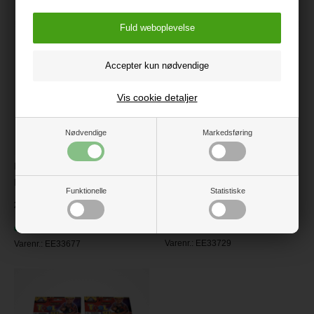
Vis cookie detaljer
Nødvendige
Markedsføring
EverEarth Trækdyr -
EverEarth Ur - Træ
Krokodille
Funktionelle
Statistiske
219 kr.
259 kr.
På lager
Få på lager
Varenr.:
EE33729
Varenr.:
EE33677