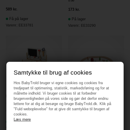
træ
589 kr.
173 kr.
Få på lager
På lager
Varenr.:
EE33781
Varenr.:
EE33290
Samtykke til brug af cookies
Hos BabyTrold bruger vi egne cookies og cookies fra
tredjepart til optimering, statistik, markedsføring og for at
målrette indhold. Vi bruger cookies til at forbedrer
EverEarth Stor værktøjsbænk
brugervenligheden på vores side og gør det derfor endnu
EverEarth Togbane med dyr
- Pastel
lettere for at dig at besøge og bruge BabyTrold.dk. Klik på
"Fuld weboplevelse" for at give dit samtykke til brugen af
249 kr.
799 kr.
cookies.
Læs mere
Få på lager
Få på lager
Varenr.:
EE33590
Varenr.:
EE33795