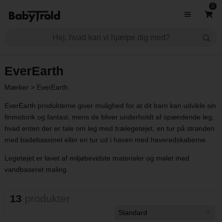
0
EverEarth
Mærker
>
EverEarth
EverEarth produkterne giver mulighed for at dit barn kan udvikle sin
finmotorik og fantasi, mens de bliver underholdt af spændende leg,
hvad enten der er tale om leg med
trælegetøjet
, en tur på
stranden
med badebassinet eller en tur ud i haven med
haveredskaberne
.
Legetøjet er lavet af miljøbevidste materialer og malet med
vandbaseret maling.
13
produkter