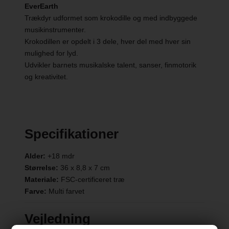
EverEarth
Trækdyr udformet som krokodille og med indbyggede
musikinstrumenter.
Krokodillen er opdelt i 3 dele, hver del med hver sin
mulighed for lyd.
Udvikler barnets musikalske talent, sanser, finmotorik
og kreativitet.
Specifikationer
Alder:
+18 mdr
Størrelse:
36 x 8,8 x 7 cm
Materiale:
FSC-certificeret træ
Farve:
Multi farvet
Vejledning