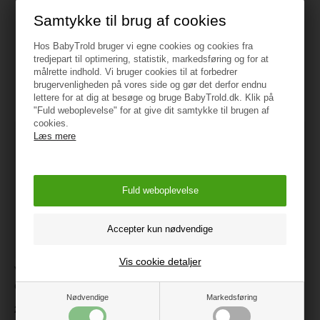
Samtykke til brug af cookies
Hos BabyTrold bruger vi egne cookies og cookies fra
tredjepart til optimering, statistik, markedsføring og for at
målrette indhold. Vi bruger cookies til at forbedrer
Måske er du også interesseret i
brugervenligheden på vores side og gør det derfor endnu
følgende produkter
lettere for at dig at besøge og bruge BabyTrold.dk. Klik på
"Fuld weboplevelse" for at give dit samtykke til brugen af
cookies.
Læs mere
Vis cookie detaljer
VILAC Trækkelegetøj -
VILAC Musiksæt med 4
Giraffen baby Paf
instrumenter
Nødvendige
Markedsføring
219 kr.
319 kr.