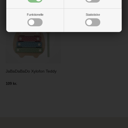
Funktionelle
Statistiske
JaBaDaBaDo Xylofon Teddy
109 kr.