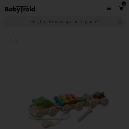
0
Legetøj