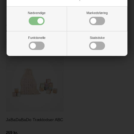
Nødvendige
Markedsføring
JaBaDaBaDo Trækdyr Elefant
EverEarth Trækdyr -
Grå
Krokodille
Funktionelle
Statistiske
139 kr.
259 kr.
JaBaDaBaDo Træklodser ABC
269 kr.