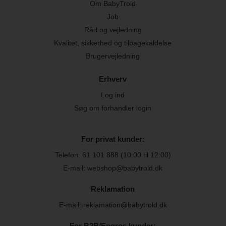
Om BabyTrold
Job
Råd og vejledning
Kvalitet, sikkerhed og tilbagekaldelse
Brugervejledning
Erhverv
Log ind
Søg om forhandler login
For privat kunder:
Telefon:
61 101 888
(10:00 til 12:00)
E-mail: webshop@babytrold.dk
Reklamation
E-mail: reklamation@babytrold.dk
For B2B/Engros kunder: