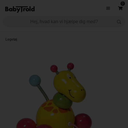
0
Legetøj