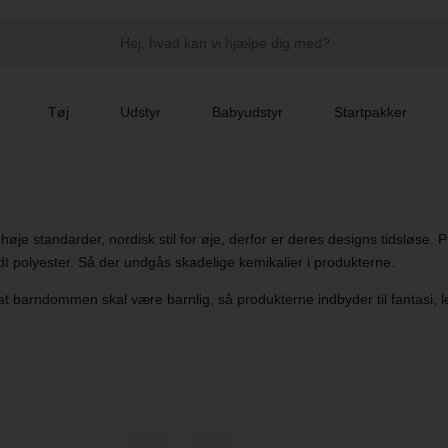
Tøj
Udstyr
Babyudstyr
Startpakker
je standarder, nordisk stil for øje, derfor er deres designs tidsløse. P
 polyester. Så der undgås skadelige kemikalier i produkterne.
t barndommen skal være barnlig, så produkterne indbyder til fantasi, le