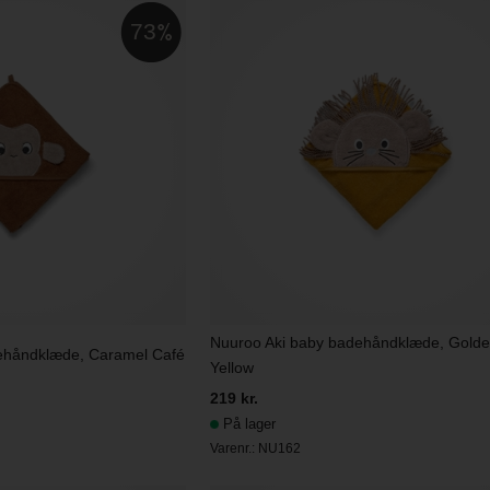
73
Nuuroo Aki baby badehåndklæde, Gold
ehåndklæde, Caramel Café
Yellow
219 kr.
På lager
Varenr.:
NU162