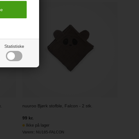
Statistiske
k.
nuuroo Bjørk stofble, Falcon - 2 stk.
99 kr.
Ikke på lager
Varenr.:
NU185-FALCON