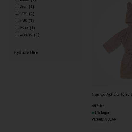
(1)
Brun
(1)
Grøn
(1)
Hvid
(1)
Rosa
(1)
Lyserød
Ryd alle filtre
Nuuroo Achaia Terry
499 kr.
På lager
Varenr.:
NU166