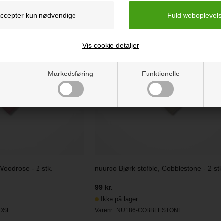
Vis cookie detaljer
Markedsføring
Funktionelle
Woodrose - 2 stk.
nuuroo Bjørk stofble, Cobblestone - 2 st
99 kr.
Ikke på lager
OSE
Varenr.:
NU186-COBBLESTONE