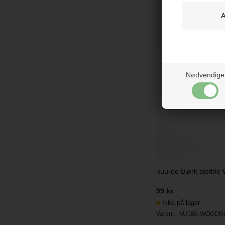
Nødvendige
nuuroo Bjørk stofble 
99 kr.
Ikke på lager
Varenr.:
NU186-WOODR