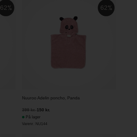
62
62
Nuuroo Adelin poncho, Panda
399 kr.
150 kr.
På lager
Varenr.:
NU144