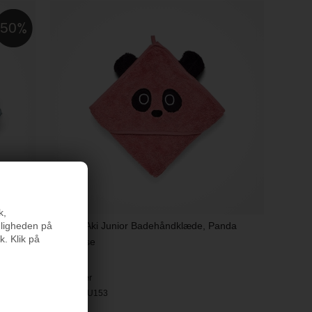
50
k,
nligheden på
Nuuroo Aki Junior Badehåndklæde, Panda
k. Klik på
Woodrose
299 kr.
På lager
Varenr.:
NU153