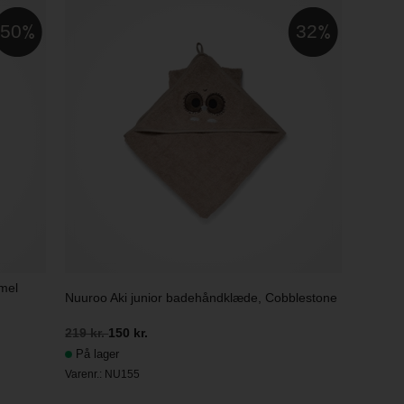
50
32
mel
Nuuroo Aki junior badehåndklæde, Cobblestone
219 kr.
150 kr.
På lager
Varenr.:
NU155