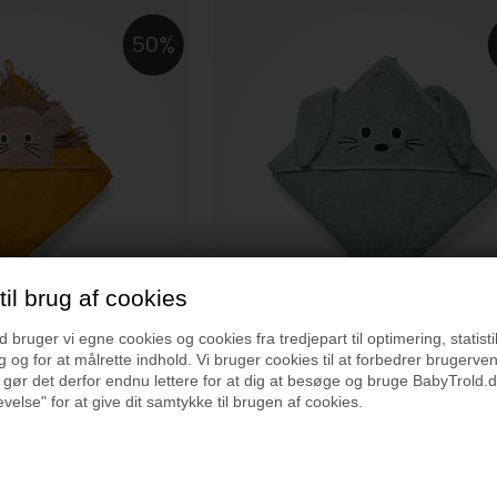
50
il brug af cookies
bruger vi egne cookies og cookies fra tredjepart til optimering, statisti
 og for at målrette indhold. Vi bruger cookies til at forbedrer brugerve
adehåndklæde, Golden
Nuuroo Aki junior badehåndklæde, Lead
 gør det derfor endnu lettere for at dig at besøge og bruge BabyTrold.d
velse" for at give dit samtykke til brugen af cookies.
299 kr.
150 kr.
På lager
Varenr.:
NU156