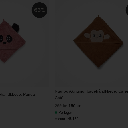
63
Nuuroo Aki junior badehåndklæde, Cara
dehåndklæde, Panda
Café
299 kr.
150 kr.
På lager
Varenr.:
NU152