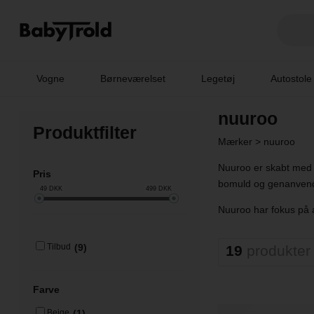
Vogne
Børneværelset
Legetøj
Autostole
nuuroo
Produktfilter
Mærker
>
nuuroo
Nuuroo er skabt med hø
Pris
bomuld og genanvendt
49
DKK
499
DKK
Nuuroo har fokus på a
(9)
Tilbud
19
produkter
Farve
(1)
Beige