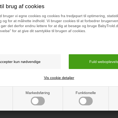
il brug af cookies
bruger vi egne cookies og cookies fra tredjepart til optimering, statisti
 og for at målrette indhold. Vi bruger cookies til at forbedrer brugerve
 gør det derfor endnu lettere for at dig at besøge og bruge BabyTrold.d
Specifikation
velse" for at give dit samtykke til brugen af cookies.
dt motiv af et bjørneansigt.
Farve: Asphalt
er den også blød at have på.
Kvalitet: 100% økologisk 
Mål: 22x27 cm
Vaskeanvisning: Vask ved
Vejledning
Vis cookie detaljer
Markedsføring
Funktionelle