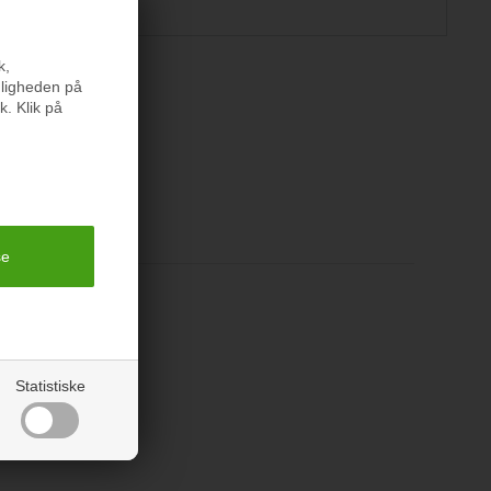
k,
nligheden på
k. Klik på
er
bomuld
 40 grader
Statistiske