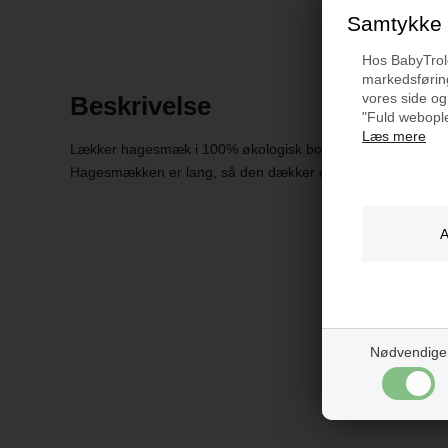
Samtykke t
Hos BabyTrold 
markedsføring
vores side og
Beskrivelse
"Fuld webople
Læs mere
Lækker hagesmæk i 100% økologisk bomuldsfrotté med et sø
Hagesmækken er lang, så den dækker dit barn godt, og så 
Nødvendige