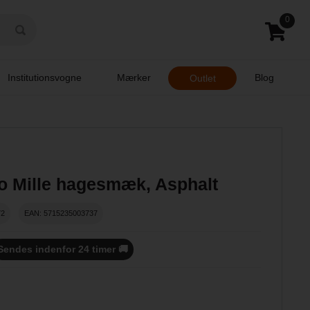
0
Institutionsvogne
Mærker
Blog
Outlet
o Mille hagesmæk, Asphalt
72
EAN: 5715235003737
Sendes indenfor 24 timer 🚚