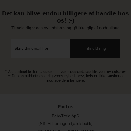
Det kan blive endnu billigere at handle hos
os! ;-)
Tilmeld dig vores nyhedsbrev og gå ikke glip af gode tilbud
* Ved at tilmelde dig accepterer du vores persondatapolitik vedr. nyhedsbrev
** Du kan altid afmelde dig vores nyhedsbrev, hvis du ikke ønsker at
modtage dem længere.
Find os
BabyTrold ApS
(NB. Vi har ingen fysisk butik)
Industrivej 20E, Vester Hassing