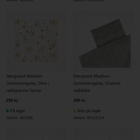
Varenr.:
606103
Varenr.:
60105113
Nørgaard Madsen
Nørgaard Madsen
Juniorsengetøj, Dino i
Juniorsengetøj, Grønne
rød/grønne farver
sejlskibe
299 kr.
299 kr.
På lager
Ikke på lager
Varenr.:
601188
Varenr.:
60111314