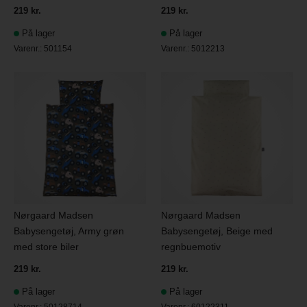
219 kr.
219 kr.
På lager
På lager
Varenr.:
501154
Varenr.:
5012213
Nørgaard Madsen
Nørgaard Madsen
Babysengetøj, Army grøn
Babysengetøj, Beige med
med store biler
regnbuemotiv
219 kr.
219 kr.
På lager
På lager
Varenr.:
50128714
Varenr.:
60122311