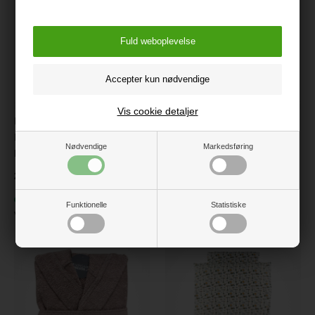
Vis cookie detaljer
Nørgaard Madsen
Nørgaard Madsen Badekåbe
Babysengetøj, Roadtrip
frotté, Navy
Nødvendige
Markedsføring
hvid/brun
299 kr.
219 kr.
På lager
På lager
Varenr.:
002050-N
Funktionelle
Statistiske
Varenr.:
501276